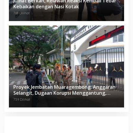
Jumat Berkah, Relawan Reaksi Kembali Tebar
Kebaikan dengan Nasi Kotak
768 Dilihat
Proyek Jembatan Muaragembong: Anggaran
Selangit, Dugaan Korupsi Menggantung,
Mahasiswa Geruduk Kejari Bekasi!
759 Dilihat