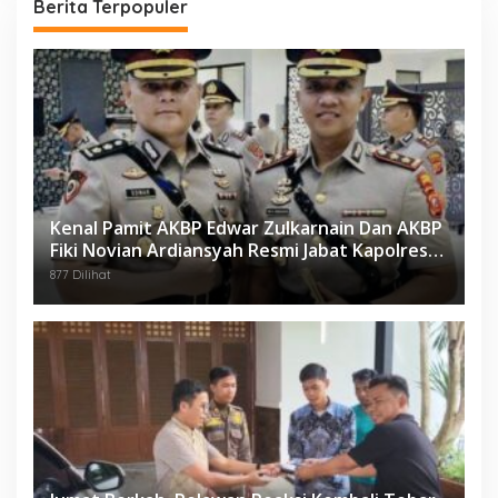
Berita Terpopuler
Kenal Pamit AKBP Edwar Zulkarnain Dan AKBP
Fiki Novian Ardiansyah Resmi Jabat Kapolres
Karawang
877 Dilihat