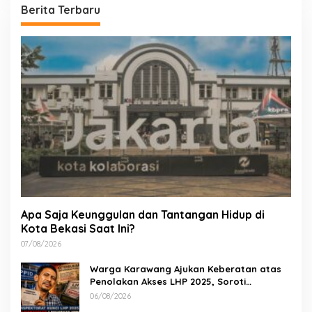
Berita Terbaru
Apa Saja Keunggulan dan Tantangan Hidup di
Kota Bekasi Saat Ini?
07/08/2026
Warga Karawang Ajukan Keberatan atas
Penolakan Akses LHP 2025, Soroti
Keterbukaan Informasi Publik
06/08/2026