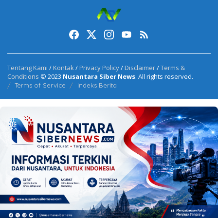
Tentang Kami
/
Kontak
/
Privacy Policy
/
Disclaimer
/
Terms &
Conditions
© 2023
Nusantara Siber News
. All rights reserved.
Terms of Service
Indeks Berita