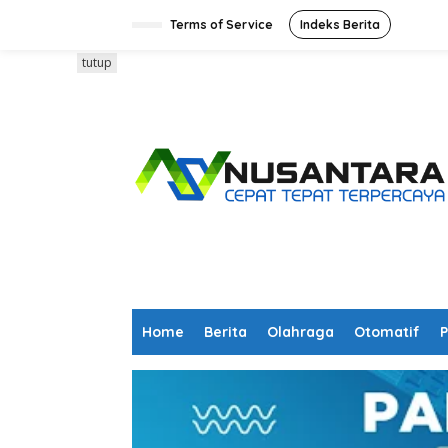
L
e
Terms of Service
Indeks Berita
w
a
tutup
t
i
k
e
k
o
n
t
e
n
Home
Berita
Olahraga
Otomatif
P