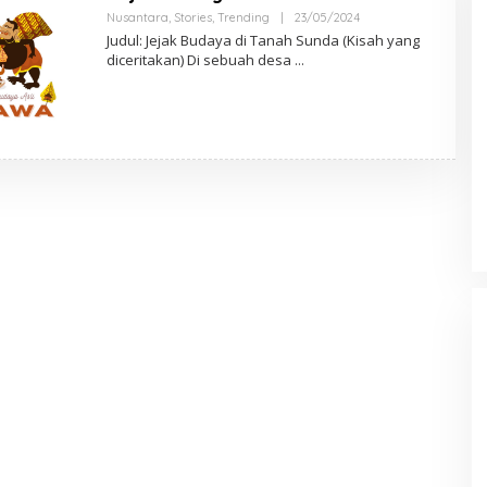
Nusantara
,
Stories
,
Trending
|
23/05/2024
O
L
Judul: Jejak Budaya di Tanah Sunda (Kisah yang
E
diceritakan) Di sebuah desa
H
A
D
M
I
N
N
S
N