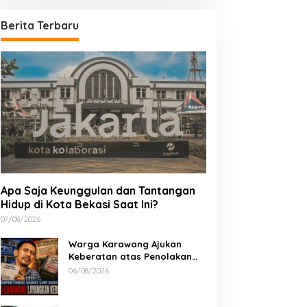
Berita Terbaru
Apa Saja Keunggulan dan Tantangan
Hidup di Kota Bekasi Saat Ini?
07/08/2026
Warga Karawang Ajukan
Keberatan atas Penolakan
Akses LHP 2025, Soroti
06/08/2026
Keterbukaan Informasi Publik