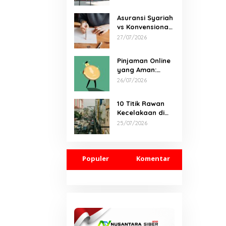
Damai di Kelas
Menengah
Asuransi Syariah
vs Konvensional:
Rahasia Hemat
27/07/2026
yang
Tersembunyi
Pinjaman Online
yang Aman:
Panduan
26/07/2026
Lengkap dari
Syarat Hingga
10 Titik Rawan
Pelunasan
Kecelakaan di
Indonesia &
25/07/2026
Solusi Cepat
untuk Selamat
Hari Ini
Populer
Komentar