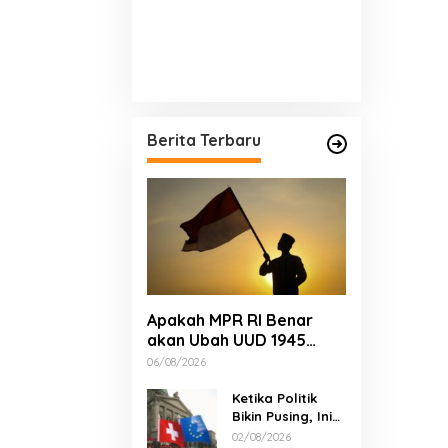
Berita Terbaru
Apakah MPR RI Benar
akan Ubah UUD 1945
Tahun Ini? Tuntas!
06/08/2026
Ketika Politik
Bikin Pusing, Ini
yang Bikin
02/08/2026