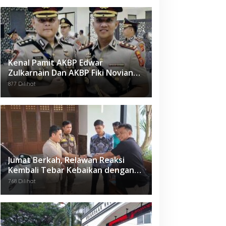
Kenal Pamit AKBP Edwar
Zulkarnain Dan AKBP Fiki Novian
Ardiansyah Resmi Jabat Kapolres
877 Dilihat
Karawang
Jumat Berkah, Relawan Reaksi
Kembali Tebar Kebaikan dengan
Nasi Kotak
768 Dilihat