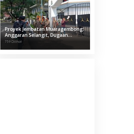
Proyek Jembatan Muaragembong:
Anggaran Selangit, Dugaan
Korupsi Menggantung, Mahasiswa
759 Dilihat
Geruduk Kejari Bekasi!