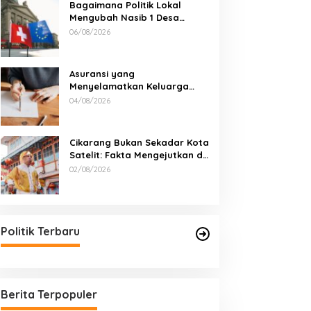
Bagaimana Politik Lokal
Mengubah Nasib 1 Desa
Lewat Keputusan yang Tak
06/08/2026
Terduga
Asuransi yang
Menyelamatkan Keluarga
Saat Kebakaran
04/08/2026
Cikarang Bukan Sekadar Kota
Satelit: Fakta Mengejutkan di
Balik Ibu Kota Industri Jawa…
02/08/2026
Politik Terbaru
Berita Terpopuler