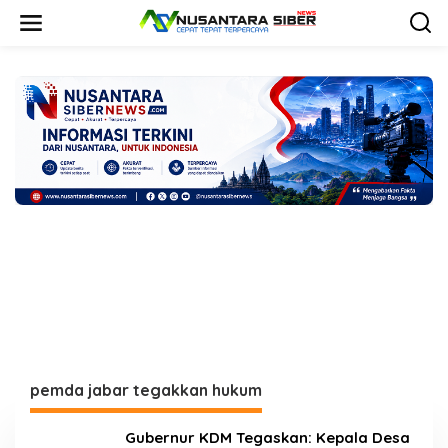
L
e
w
a
t
i
k
e
k
o
n
t
e
n
pemda jabar tegakkan hukum
Gubernur KDM Tegaskan: Kepala Desa