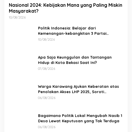
Nasional 2024: Kebijakan Mana yang Paling Miskin
Masyarakat?
10/08/2026
Politik Indonesia: Belajar dari
Kemenangan-kebangkitan 3 Partai
Minoritas
10/08/2026
Apa Saja Keunggulan dan Tantangan
Hidup di Kota Bekasi Saat Ini?
07/08/2026
Warga Karawang Ajukan Keberatan atas
Penolakan Akses LHP 2025, Soroti
Keterbukaan Informasi Publik
06/08/2026
Bagaimana Politik Lokal Mengubah Nasib 1
Desa Lewat Keputusan yang Tak Terduga
06/08/2026