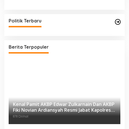
Politik Terbaru
Berita Terpopuler
Kenal Pamit AKBP Edwar Zulkarnain Dan AKBP
Fiki Novian Ardiansyah Resmi Jabat Kapolres
Karawang
878 Dilihat