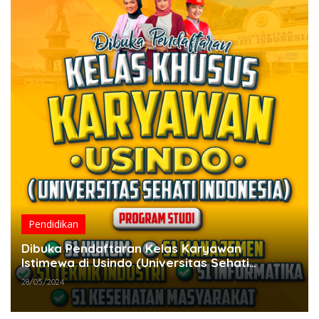
Pendidikan
Dibuka Pendaftaran Kelas Karyawan
Istimewa di Usindo (Universitas Sehati
Indonesia)
28/05/2024
Ekonomi RI 2024: 5
Faktor yang Bakal