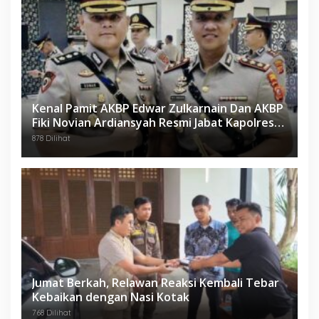
Kenal Pamit AKBP Edwar Zulkarnain Dan AKBP
Fiki Novian Ardiansyah Resmi Jabat Kapolres
Karawang
878 Dilihat
Jumat Berkah, Relawan Reaksi Kembali Tebar
Kebaikan dengan Nasi Kotak
768 Dilihat