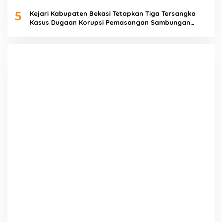
Lenggahjaya
5
Kejari Kabupaten Bekasi Tetapkan Tiga Tersangka
Kasus Dugaan Korupsi Pemasangan Sambungan
PDAM Tirta Bhagasasi