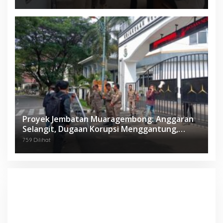
Proyek Jembatan Muaragembong: Anggaran
Selangit, Dugaan Korupsi Menggantung,
Mahasiswa Geruduk Kejari Bekasi!
759 Dilihat