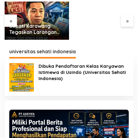
Guncang Pasar, Siapa
yang Untung?
«
»
TikTok Shop vs.
Tokopedia: Mana yang
Lebih Untung untuk
Bisnis Online?
universitas sehati indonesia
Dibuka Pendaftaran Kelas Karyawan
Istimewa di Usindo (Universitas Sehati
Indonesia)