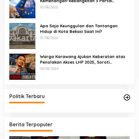
Kemenangan-kebangkitan 3 Partai
Minoritas
10/08/2026
Apa Saja Keunggulan dan Tantangan
Hidup di Kota Bekasi Saat Ini?
07/08/2026
Warga Karawang Ajukan Keberatan atas
Penolakan Akses LHP 2025, Soroti
Keterbukaan Informasi Publik
06/08/2026
Politik Terbaru
Berita Terpopuler