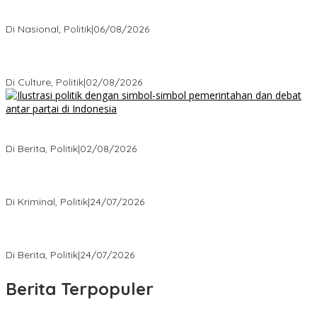
Bagaimana Politik Lokal Mengubah Nasib 1 Desa Lewat
Keputusan yang Tak Terduga
Di Nasional, Politik
|
06/08/2026
Cikarang Bukan Sekadar Kota Satelit: Fakta Mengejutkan di Balik
Ibu Kota Industri Jawa…
Di Culture, Politik
|
02/08/2026
Ketika Politik Bikin Pusing, Ini yang Bikin Damai di Kelas
Menengah
Di Berita, Politik
|
02/08/2026
Kisah Mengejutkan dari Kasus Korupsi Terbaru yang Menampar
Kita Semua
Di Kriminal, Politik
|
24/07/2026
5 Polemik Pemerintah Terbaru yang Bikin Masyarakat Naik Turun
Emosi
Di Berita, Politik
|
24/07/2026
Berita Terpopuler