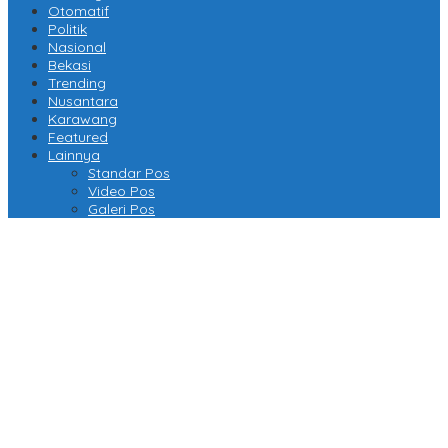
Otomatif
Politik
Nasional
Bekasi
Trending
Nusantara
Karawang
Featured
Lainnya
Standar Pos
Video Pos
Galeri Pos