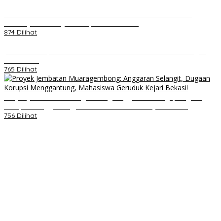
Kenal Pamit AKBP Edwar Zulkarnain Dan AKBP Fiki Novian
Ardiansyah Resmi Jabat Kapolres Karawang
874 Dilihat
Jumat Berkah, Relawan Reaksi Kembali Tebar Kebaikan dengan
Nasi Kotak
765 Dilihat
Proyek Jembatan Muaragembong: Anggaran Selangit, Dugaan
Korupsi Menggantung, Mahasiswa Geruduk Kejari Bekasi!
756 Dilihat