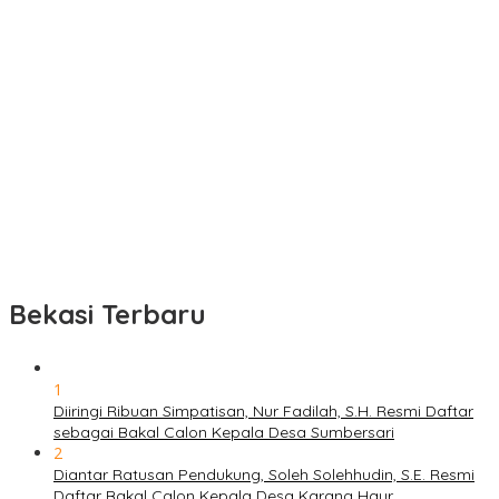
Bekasi Terbaru
1
Diiringi Ribuan Simpatisan, Nur Fadilah, S.H. Resmi Daftar
sebagai Bakal Calon Kepala Desa Sumbersari
2
Diantar Ratusan Pendukung, Soleh Solehhudin, S.E. Resmi
Daftar Bakal Calon Kepala Desa Karang Haur