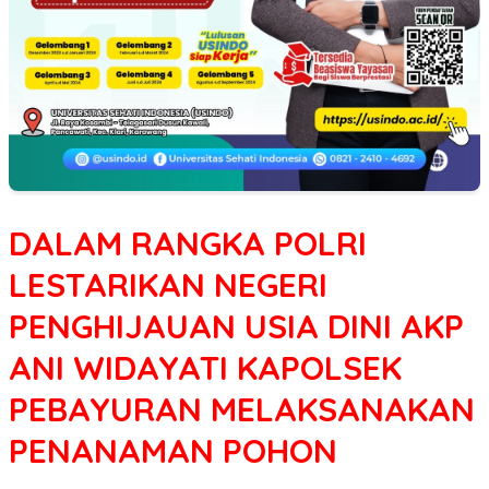
DALAM RANGKA POLRI
LESTARIKAN NEGERI
PENGHIJAUAN USIA DINI AKP
ANI WIDAYATI KAPOLSEK
PEBAYURAN MELAKSANAKAN
PENANAMAN POHON