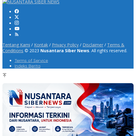
Tentang Kami
/
Kontak
/
Privacy Policy
/
Disclaimer
/
Terms &
Conditions
© 2023
Nusantara Siber News
. All rights reserved.
Terms of Service
Indeks Berita