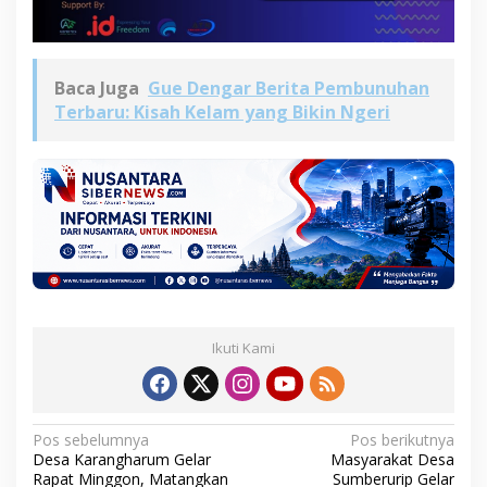
Baca Juga
Gue Dengar Berita Pembunuhan
Terbaru: Kisah Kelam yang Bikin Ngeri
Ikuti Kami
N
Pos sebelumnya
Pos berikutnya
Desa Karangharum Gelar
Masyarakat Desa
a
Rapat Minggon, Matangkan
Sumberurip Gelar