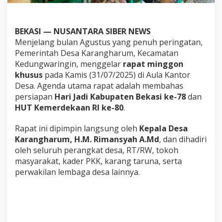
a
d
i
K
BEKASI — NUSANTARA SIBER NEWS
a
Menjelang bulan Agustus yang penuh peringatan,
b
Pemerintah Desa Karangharum, Kecamatan
u
Kedungwaringin, menggelar
rapat minggon
p
a
khusus
pada Kamis (31/07/2025) di Aula Kantor
t
Desa. Agenda utama rapat adalah membahas
e
persiapan
Hari Jadi Kabupaten Bekasi ke-78
dan
n
HUT Kemerdekaan RI ke-80
.
B
e
k
Rapat ini dipimpin langsung oleh
Kepala Desa
a
Karangharum, H.M. Rimansyah A.Md
, dan dihadiri
s
oleh seluruh perangkat desa, RT/RW, tokoh
i
masyarakat, kader PKK, karang taruna, serta
L
e
perwakilan lembaga desa lainnya.
w
a
t
R
a