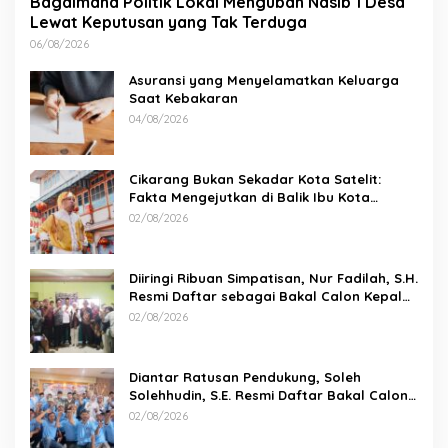
Bagaimana Politik Lokal Mengubah Nasib 1 Desa
Lewat Keputusan yang Tak Terduga
06/08/2026
Asuransi yang Menyelamatkan Keluarga
Saat Kebakaran
04/08/2026
Cikarang Bukan Sekadar Kota Satelit:
Fakta Mengejutkan di Balik Ibu Kota
Industri Jawa…
02/08/2026
Diiringi Ribuan Simpatisan, Nur Fadilah, S.H.
Resmi Daftar sebagai Bakal Calon Kepala
Desa Sumbersari
02/08/2026
Diantar Ratusan Pendukung, Soleh
Solehhudin, S.E. Resmi Daftar Bakal Calon
Kepala Desa Karang Haur
02/08/2026