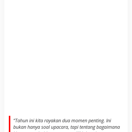
p
a
t
M
i
n
g
g
o
n
“Tahun ini kita rayakan dua momen penting. Ini
bukan hanya soal upacara, tapi tentang bagaimana