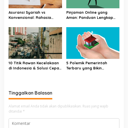
Asuransi Syariah vs
Pinjaman Online yang
Konvensional: Rahasia
Aman: Panduan Lengkap
Hemat yang Tersembunyi
dari Syarat Hingga
Pelunasan
10 Titik Rawan Kecelakaan
5 Polemik Pemerintah
di Indonesia & Solusi Cepat
Terbaru yang Bikin
untuk Selamat Hari Ini
Masyarakat Naik Turun
Emosi
Tinggalkan Balasan
Alamat email Anda tidak akan dipublikasikan.
Ruas yang wajib
ditandai
*