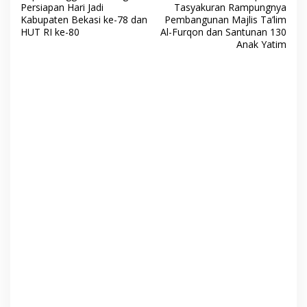
v
Persiapan Hari Jadi
Tasyakuran Rampungnya
Kabupaten Bekasi ke-78 dan
Pembangunan Majlis Ta’lim
i
HUT RI ke-80
Al-Furqon dan Santunan 130
Anak Yatim
g
a
s
i
p
o
s