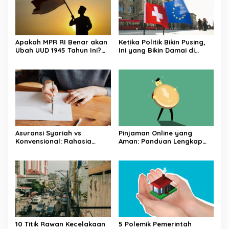
Apakah MPR RI Benar akan
Ketika Politik Bikin Pusing,
Ubah UUD 1945 Tahun Ini?
Ini yang Bikin Damai di
Tuntas!
Kelas Menengah
Asuransi Syariah vs
Pinjaman Online yang
Konvensional: Rahasia
Aman: Panduan Lengkap
Hemat yang Tersembunyi
dari Syarat Hingga
Pelunasan
10 Titik Rawan Kecelakaan
5 Polemik Pemerintah