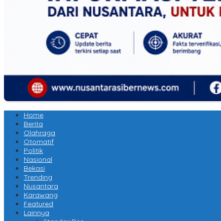
Home
Berita
Olahraga
Otomatif
Politik
Nasional
Bekasi
Trending
Nusantara
Karawang
Featured
Lainnya