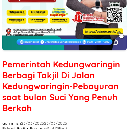
Pemerintah Kedungwaringin
Berbagi Takjil Di Jalan
Kedungwaringin-Pebayuran
saat bulan Suci Yang Penuh
Berkah
adminnsn
23/03/2025
23/03/2025
Bekasi
,
Berita
,
Featured
544 Dilihat