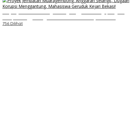
Proyek Jembatan Muaragembong: Anggaran Selangit, Dugaan
Korupsi Menggantung, Mahasiswa Geruduk Kejari Bekasi!
756 Dilihat