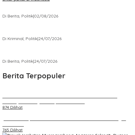
Ketika Politik Bikin Pusing, Ini yang Bikin Damai di Kelas
Menengah
Di Berita, Politik
|
02/08/2026
Kisah Mengejutkan dari Kasus Korupsi Terbaru yang Menampar
Kita Semua
Di Kriminal, Politik
|
24/07/2026
5 Polemik Pemerintah Terbaru yang Bikin Masyarakat Naik Turun
Emosi
Di Berita, Politik
|
24/07/2026
Berita Terpopuler
Kenal Pamit AKBP Edwar Zulkarnain Dan AKBP Fiki Novian
Ardiansyah Resmi Jabat Kapolres Karawang
874 Dilihat
Jumat Berkah, Relawan Reaksi Kembali Tebar Kebaikan dengan
Nasi Kotak
765 Dilihat