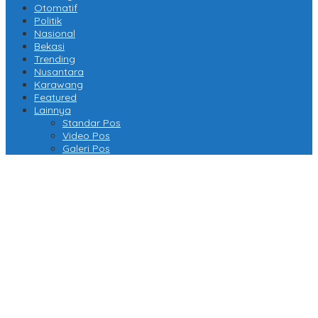
Otomatif
Politik
Nasional
Bekasi
Trending
Nusantara
Karawang
Featured
Lainnya
Standar Pos
Video Pos
Galeri Pos