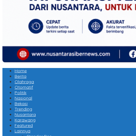
Home
Berita
Olahraga
Otomatif
Politik
Nasional
Bekasi
Trending
Nusantara
Karawang
Featured
Lainnya