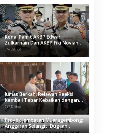
Kenal Pamit AKBP Edwar
Zulkarnain Dan AKBP Fiki Novian
Ardiansyah Resmi Jabat Kapolres
876 Dilihat
Karawang
Jumat Berkah, Relawan Reaksi
Kembali Tebar Kebaikan dengan
Nasi Kotak
767 Dilihat
Proyek Jembatan Muaragembong:
Anggaran Selangit, Dugaan
Korupsi Menggantung, Mahasiswa
757 Dilihat