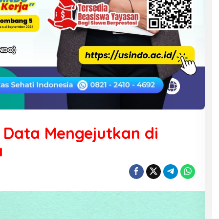
i: Data Mengejutkan di
a