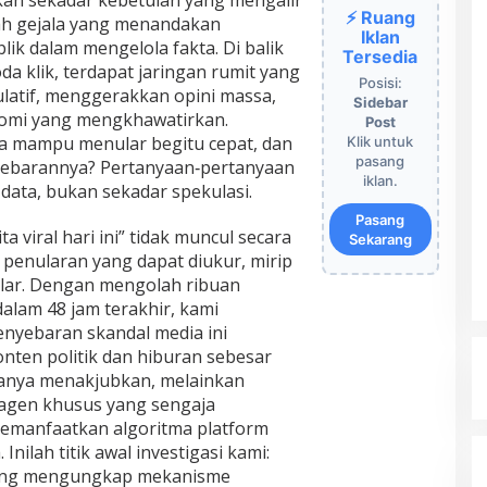
bukan sekadar kebetulan yang mengalir
⚡ Ruang
alah gejala yang menandakan
Iklan
lik dalam mengelola fakta. Di balik
Tersedia
a klik, terdapat jaringan rumit yang
Posisi:
latif, menggerakkan opini massa,
Sidebar
omi yang mengkhawatirkan.
Post
 mampu menular begitu cepat, dan
Klik untuk
pasang
nyebarannya? Pertanyaan‑pertanyaan
iklan.
data, bukan sekadar spekulasi.
Pasang
rita viral hari ini” tidak muncul secara
Sekarang
 penularan yang dapat diukur, mirip
lar. Dengan mengolah ribuan
dalam 48 jam terakhir, kami
yebaran skandal media ini
onten politik dan hiburan sebesar
hanya menakjubkan, melainkan
agen khusus yang sengaja
memanfaatkan algoritma platform
nilah titik awal investigasi kami:
 yang mengungkap mekanisme