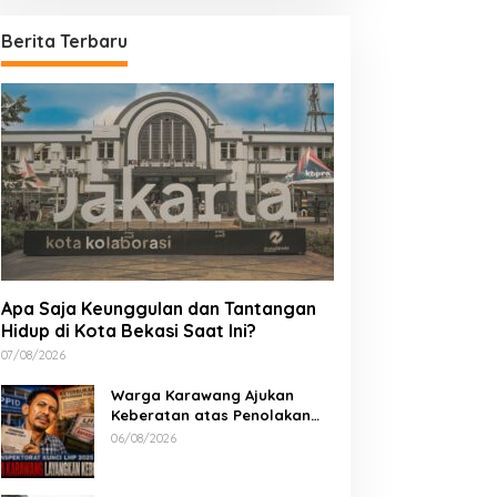
Berita Terbaru
Apa Saja Keunggulan dan Tantangan
Hidup di Kota Bekasi Saat Ini?
07/08/2026
Warga Karawang Ajukan
Keberatan atas Penolakan
Akses LHP 2025, Soroti
06/08/2026
Keterbukaan Informasi Publik