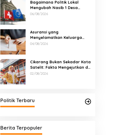
Bagaimana Politik Lokal
Mengubah Nasib 1 Desa
Lewat Keputusan yang Tak
06/08/2026
Terduga
Asuransi yang
Menyelamatkan Keluarga
Saat Kebakaran
04/08/2026
Cikarang Bukan Sekadar Kota
Satelit: Fakta Mengejutkan di
Balik Ibu Kota Industri Jawa…
02/08/2026
Politik Terbaru
Berita Terpopuler