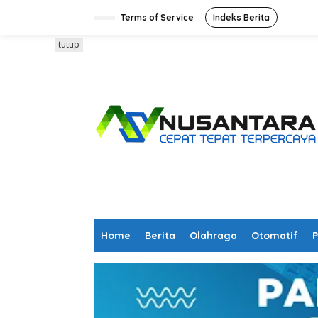
L
e
Terms of Service
Indeks Berita
w
a
tutup
t
i
k
e
k
o
n
t
e
n
Home
Berita
Olahraga
Otomatif
P