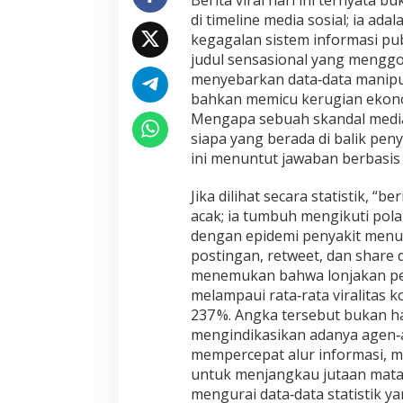
Berita viral hari ini ternyata 
di timeline media sosial; ia ad
kegagalan sistem informasi pub
judul sensasional yang menggod
menyebarkan data‑data manipu
bahkan memicu kerugian ekon
Mengapa sebuah skandal media
siapa yang berada di balik pe
ini menuntut jawaban berbasis 
Jika dilihat secara statistik, “be
acak; ia tumbuh mengikuti pola
dengan epidemi penyakit menu
postingan, retweet, dan share 
menemukan bahwa lonjakan pen
melampaui rata‑rata viralitas k
237 %. Angka tersebut bukan 
mengindikasikan adanya agen‑
mempercepat alur informasi, 
untuk menjangkau jutaan mata. I
mengurai data‑data statistik