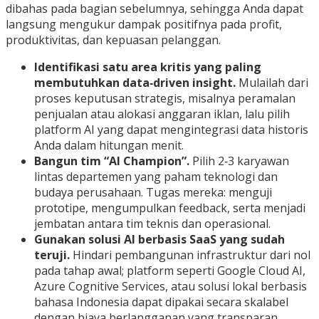
dibahas pada bagian sebelumnya, sehingga Anda dapat
langsung mengukur dampak positifnya pada profit,
produktivitas, dan kepuasan pelanggan.
Identifikasi satu area kritis yang paling
membutuhkan data‐driven insight.
Mulailah dari
proses keputusan strategis, misalnya peramalan
penjualan atau alokasi anggaran iklan, lalu pilih
platform AI yang dapat mengintegrasi data historis
Anda dalam hitungan menit.
Bangun tim “AI Champion”.
Pilih 2‑3 karyawan
lintas departemen yang paham teknologi dan
budaya perusahaan. Tugas mereka: menguji
prototipe, mengumpulkan feedback, serta menjadi
jembatan antara tim teknis dan operasional.
Gunakan solusi AI berbasis SaaS yang sudah
teruji.
Hindari pembangunan infrastruktur dari nol
pada tahap awal; platform seperti Google Cloud AI,
Azure Cognitive Services, atau solusi lokal berbasis
bahasa Indonesia dapat dipakai secara skalabel
dengan biaya berlangganan yang transparan.