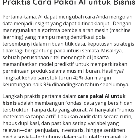
Praktis Cara Pakai AI untuk Bisnis
Pertama-tama, AI dapat mengubah cara Anda mengolah
data menjadi insight yang dapat ditindaklanjuti. Dengan
menggunakan algoritma pembelajaran mesin (machine
learning) yang mampu mengidentifikasi pola
tersembunyi dalam ribuan titik data, keputusan strategis
tidak lagi bergantung pada intuisi semata. Misalnya,
sebuah perusahaan ritel menengah di Jakarta
memanfaatkan model prediktif untuk memperkirakan
permintaan produk selama musim liburan. Hasilnya?
Tingkat kehabisan stok turun 42 % dan margin
keuntungan naik 9 % dibandingkan tahun sebelumnya.
Langkah praktis pertama dalam
cara pakai AI untuk
bisnis
adalah membangun fondasi data yang bersih dan
terstruktur. Tanpa data yang akurat, AI hanyalah “rumus
matematika tanpa arti”. Lakukan audit data secara rutin,
hapus duplikasi, dan pastikan setiap variabel yang
relevan—dari penjualan, inventaris, hingga sentimen
media sosial—terhubung dalam satu platform analitik