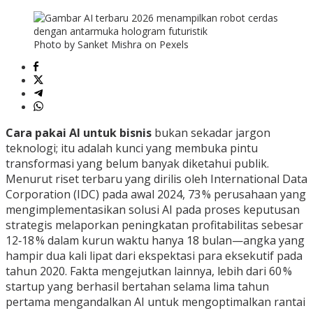
Photo by Sanket Mishra on Pexels
Cara pakai AI untuk bisnis
bukan sekadar jargon
teknologi; itu adalah kunci yang membuka pintu
transformasi yang belum banyak diketahui publik.
Menurut riset terbaru yang dirilis oleh International Data
Corporation (IDC) pada awal 2024, 73 % perusahaan yang
mengimplementasikan solusi AI pada proses keputusan
strategis melaporkan peningkatan profitabilitas sebesar
12‑18 % dalam kurun waktu hanya 18 bulan—angka yang
hampir dua kali lipat dari ekspektasi para eksekutif pada
tahun 2020. Fakta mengejutkan lainnya, lebih dari 60 %
startup yang berhasil bertahan selama lima tahun
pertama mengandalkan AI untuk mengoptimalkan rantai