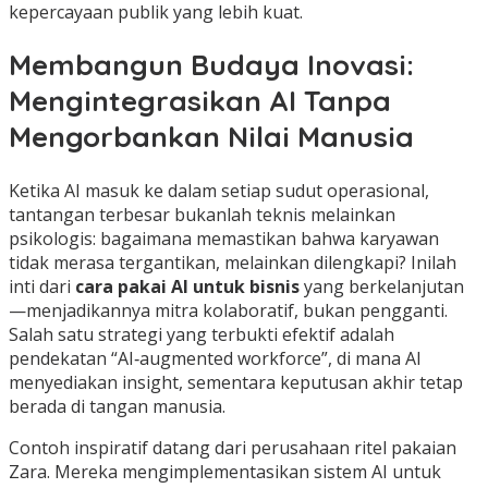
kepercayaan publik yang lebih kuat.
Membangun Budaya Inovasi:
Mengintegrasikan AI Tanpa
Mengorbankan Nilai Manusia
Ketika AI masuk ke dalam setiap sudut operasional,
tantangan terbesar bukanlah teknis melainkan
psikologis: bagaimana memastikan bahwa karyawan
tidak merasa tergantikan, melainkan dilengkapi? Inilah
inti dari
cara pakai AI untuk bisnis
yang berkelanjutan
—menjadikannya mitra kolaboratif, bukan pengganti.
Salah satu strategi yang terbukti efektif adalah
pendekatan “AI‑augmented workforce”, di mana AI
menyediakan insight, sementara keputusan akhir tetap
berada di tangan manusia.
Contoh inspiratif datang dari perusahaan ritel pakaian
Zara. Mereka mengimplementasikan sistem AI untuk