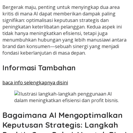
Bergerak maju, penting untuk menyingkap dua area
kritis di mana AI dapat memberikan dampak paling
signifikan: optimalisasi keputusan strategis dan
peningkatan keterlibatan pelanggan. Kedua aspek ini
tidak hanya meningkatkan efisiensi, tetapi juga
menumbuhkan hubungan yang lebih manusiawi antara
brand dan konsumen—sebuah sinergi yang menjadi
fondasi keberlanjutan di masa depan.
Informasi Tambahan
baca info selengkapnya disini
Bagaimana AI Mengoptimalkan
Keputusan Strategis: Langkah