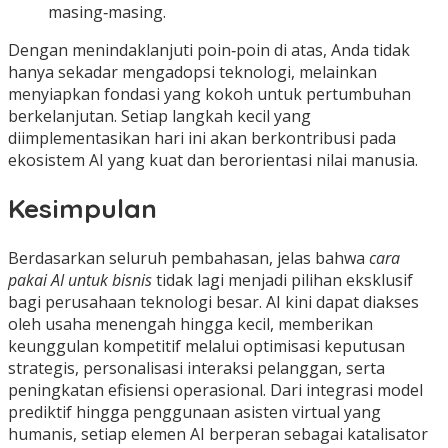
masing‑masing.
Dengan menindaklanjuti poin‑poin di atas, Anda tidak
hanya sekadar mengadopsi teknologi, melainkan
menyiapkan fondasi yang kokoh untuk pertumbuhan
berkelanjutan. Setiap langkah kecil yang
diimplementasikan hari ini akan berkontribusi pada
ekosistem AI yang kuat dan berorientasi nilai manusia.
Kesimpulan
Berdasarkan seluruh pembahasan, jelas bahwa
cara
pakai AI untuk bisnis
tidak lagi menjadi pilihan eksklusif
bagi perusahaan teknologi besar. AI kini dapat diakses
oleh usaha menengah hingga kecil, memberikan
keunggulan kompetitif melalui optimisasi keputusan
strategis, personalisasi interaksi pelanggan, serta
peningkatan efisiensi operasional. Dari integrasi model
prediktif hingga penggunaan asisten virtual yang
humanis, setiap elemen AI berperan sebagai katalisator