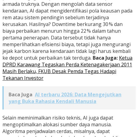
armada truknya. Dengan mengolah data sensor
kendaraan, AI dapat mengidentifikasi pola keausan pada
rem atau sistem pendingin sebelum terjadinya
kerusakan. Hasilnya? Downtime berkurang 30 % dan
biaya perbaikan menurun hingga 22 % dalam tahun
pertama penerapan. Data tersebut tidak hanya
memperlihatkan efisiensi biaya, tetapi juga mengurangi
jejak karbon karena kendaraan tidak lagi harus kembali
ke depot untuk perbaikan tak terduga.
Baca Juga:
Ketua
DPRD Karawang Tegaskan Perda Ketenagakerjaan 2011
Masih Berlaku, FKUB Desak Pemda Tegas Hadapi
Tekanan Investor
Baca Juga
AI terbaru 2026: Data Mengejutkan
yang Buka Rahasia Kendali Manusia
Selain meminimalkan risiko teknis, AI juga dapat
mengoptimalkan alokasi sumber daya manusia.
Algoritma penjadwalan cerdas, misalnya, dapat