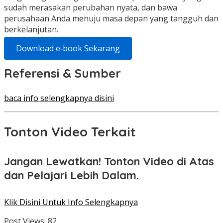
sudah merasakan perubahan nyata, dan bawa
perusahaan Anda menuju masa depan yang tangguh dan
berkelanjutan.
Download e‑book Sekarang
Referensi & Sumber
baca info selengkapnya disini
Tonton Video Terkait
Jangan Lewatkan! Tonton Video di Atas
dan Pelajari Lebih Dalam.
Klik Disini Untuk Info Selengkapnya
Post Views:
82