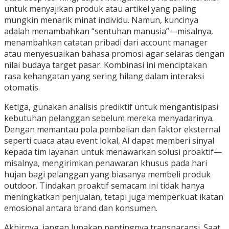
untuk menyajikan produk atau artikel yang paling
mungkin menarik minat individu. Namun, kuncinya
adalah menambahkan “sentuhan manusia”—misalnya,
menambahkan catatan pribadi dari account manager
atau menyesuaikan bahasa promosi agar selaras dengan
nilai budaya target pasar. Kombinasi ini menciptakan
rasa kehangatan yang sering hilang dalam interaksi
otomatis.
Ketiga, gunakan analisis prediktif untuk mengantisipasi
kebutuhan pelanggan sebelum mereka menyadarinya.
Dengan memantau pola pembelian dan faktor eksternal
seperti cuaca atau event lokal, AI dapat memberi sinyal
kepada tim layanan untuk menawarkan solusi proaktif—
misalnya, mengirimkan penawaran khusus pada hari
hujan bagi pelanggan yang biasanya membeli produk
outdoor. Tindakan proaktif semacam ini tidak hanya
meningkatkan penjualan, tetapi juga memperkuat ikatan
emosional antara brand dan konsumen.
Akhirnya, jangan lupakan pentingnya transparansi. Saat