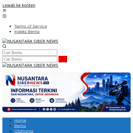
Lewati ke konten
Terms of Service
Indeks Berita
Home
Berita
Olahraga