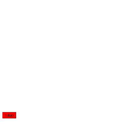
tutup