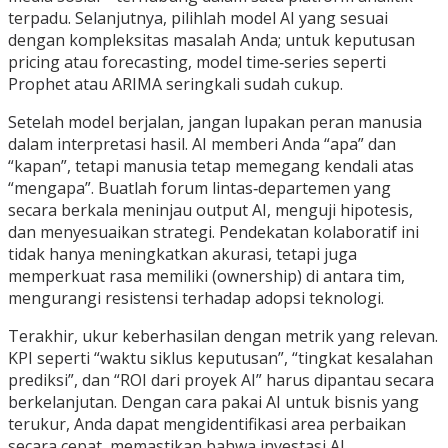
terpadu. Selanjutnya, pilihlah model AI yang sesuai
dengan kompleksitas masalah Anda; untuk keputusan
pricing atau forecasting, model time‑series seperti
Prophet atau ARIMA seringkali sudah cukup.
Setelah model berjalan, jangan lupakan peran manusia
dalam interpretasi hasil. AI memberi Anda “apa” dan
“kapan”, tetapi manusia tetap memegang kendali atas
“mengapa”. Buatlah forum lintas‑departemen yang
secara berkala meninjau output AI, menguji hipotesis,
dan menyesuaikan strategi. Pendekatan kolaboratif ini
tidak hanya meningkatkan akurasi, tetapi juga
memperkuat rasa memiliki (ownership) di antara tim,
mengurangi resistensi terhadap adopsi teknologi.
Terakhir, ukur keberhasilan dengan metrik yang relevan.
KPI seperti “waktu siklus keputusan”, “tingkat kesalahan
prediksi”, dan “ROI dari proyek AI” harus dipantau secara
berkelanjutan. Dengan cara pakai AI untuk bisnis yang
terukur, Anda dapat mengidentifikasi area perbaikan
secara cepat, memastikan bahwa investasi AI