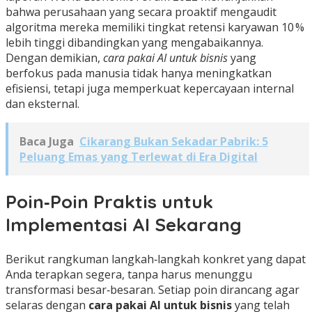
bahwa perusahaan yang secara proaktif mengaudit
algoritma mereka memiliki tingkat retensi karyawan 10 %
lebih tinggi dibandingkan yang mengabaikannya.
Dengan demikian,
cara pakai AI untuk bisnis
yang
berfokus pada manusia tidak hanya meningkatkan
efisiensi, tetapi juga memperkuat kepercayaan internal
dan eksternal.
Baca Juga
Cikarang Bukan Sekadar Pabrik: 5
Peluang Emas yang Terlewat di Era Digital
Poin‑Poin Praktis untuk
Implementasi AI Sekarang
Berikut rangkuman langkah‑langkah konkret yang dapat
Anda terapkan segera, tanpa harus menunggu
transformasi besar‑besaran. Setiap poin dirancang agar
selaras dengan
cara pakai AI untuk bisnis
yang telah