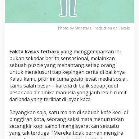
u
s
T
e
r
b
Photo by Monstera Production on Pexels
a
r
u
y
Fakta kasus terbaru
yang menggemparkan ini
a
bukan sekadar berita sensasional, melainkan
n
sebuah puzzle yang menantang setiap orang
g
untuk menelusuri tiap kepingan cerita di baliknya.
B
Kalau kamu pikir ini cuma gosip lewat media sosial,
i
k
kamu salah besar—karena di balik setiap judul
i
besar ada dinamika manusia yang jauh lebih rumit
n
daripada yang terlihat di layar kaca.
H
e
Bayangkan saja, satu malam di sebuah kafe kecil di
b
o
pinggiran kota, seorang saksi mata menurunkan
h
secangkir kopi sambil mengisyaratkan sesuatu
!
yang tak terduga. “Mereka tidak pernah mengira