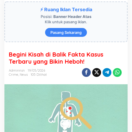
g
⚡ Ruang Iklan Tersedia
i
n
Posisi:
Banner Header Atas
i
Klik untuk pasang iklan.
K
i
Pasang Sekarang
s
a
h
d
Begini Kisah di Balik Fakta Kasus
i
Terbaru yang Bikin Heboh!
B
a
Adminnsn
19/05/2026
l
Crime
,
News
105 Dilihat
i
k
F
a
k
t
a
K
a
s