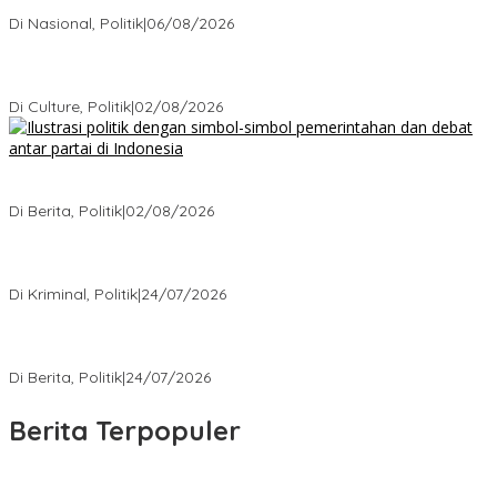
Keputusan yang Tak Terduga
Di Nasional, Politik
|
06/08/2026
Cikarang Bukan Sekadar Kota Satelit: Fakta Mengejutkan di Balik
Ibu Kota Industri Jawa…
Di Culture, Politik
|
02/08/2026
Ketika Politik Bikin Pusing, Ini yang Bikin Damai di Kelas
Menengah
Di Berita, Politik
|
02/08/2026
Kisah Mengejutkan dari Kasus Korupsi Terbaru yang Menampar
Kita Semua
Di Kriminal, Politik
|
24/07/2026
5 Polemik Pemerintah Terbaru yang Bikin Masyarakat Naik Turun
Emosi
Di Berita, Politik
|
24/07/2026
Berita Terpopuler