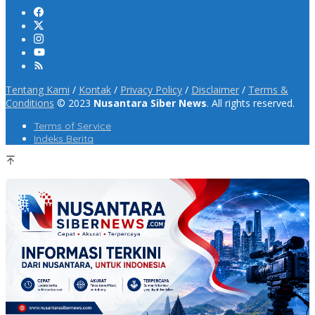
Tentang Kami
/
Kontak
/
Privacy Policy
/
Disclaimer
/
Terms &
Conditions
© 2023
Nusantara Siber News
. All rights reserved.
Terms of Service
Indeks Berita