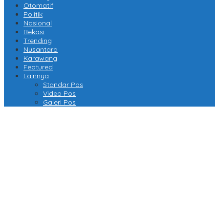
Otomatif
Politik
Nasional
Bekasi
Trending
Nusantara
Karawang
Featured
Lainnya
Standar Pos
Video Pos
Galeri Pos