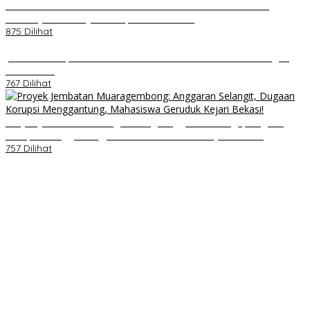
Kenal Pamit AKBP Edwar Zulkarnain Dan AKBP Fiki Novian
Ardiansyah Resmi Jabat Kapolres Karawang
875 Dilihat
Jumat Berkah, Relawan Reaksi Kembali Tebar Kebaikan dengan
Nasi Kotak
767 Dilihat
Proyek Jembatan Muaragembong: Anggaran Selangit, Dugaan
Korupsi Menggantung, Mahasiswa Geruduk Kejari Bekasi!
757 Dilihat