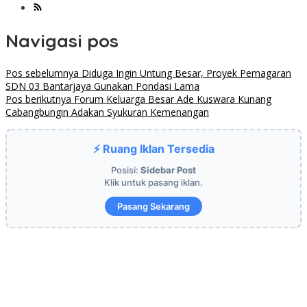
Navigasi pos
Pos sebelumnya
Diduga Ingin Untung Besar, Proyek Pemagaran
SDN 03 Bantarjaya Gunakan Pondasi Lama
Pos berikutnya
Forum Keluarga Besar Ade Kuswara Kunang
Cabangbungin Adakan Syukuran Kemenangan
⚡ Ruang Iklan Tersedia
Posisi:
Sidebar Post
Klik untuk pasang iklan.
Pasang Sekarang