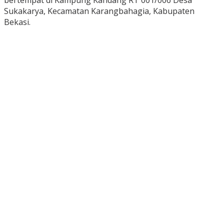
bertempat di Kampung Kandang RT 001/006 Desa
Sukakarya, Kecamatan Karangbahagia, Kabupaten
Bekasi.