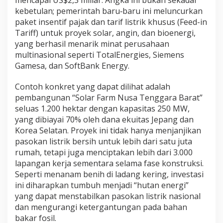
mencapai US$2,3 miliar. Angka ini bukan sekadar
kebetulan; pemerintah baru‑baru ini meluncurkan
paket insentif pajak dan tarif listrik khusus (Feed-in
Tariff) untuk proyek solar, angin, dan bioenergi,
yang berhasil menarik minat perusahaan
multinasional seperti TotalEnergies, Siemens
Gamesa, dan SoftBank Energy.
Contoh konkret yang dapat dilihat adalah
pembangunan “Solar Farm Nusa Tenggara Barat”
seluas 1.200 hektar dengan kapasitas 250 MW,
yang dibiayai 70% oleh dana ekuitas Jepang dan
Korea Selatan. Proyek ini tidak hanya menjanjikan
pasokan listrik bersih untuk lebih dari satu juta
rumah, tetapi juga menciptakan lebih dari 3.000
lapangan kerja sementara selama fase konstruksi.
Seperti menanam benih di ladang kering, investasi
ini diharapkan tumbuh menjadi “hutan energi”
yang dapat menstabilkan pasokan listrik nasional
dan mengurangi ketergantungan pada bahan
bakar fosil.