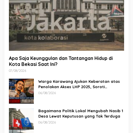
Apa Saja Keunggulan dan Tantangan Hidup di
Kota Bekasi Saat Ini?
07/08/2026
Warga Karawang Ajukan Keberatan atas
Penolakan Akses LHP 2025, Soroti
Keterbukaan Informasi Publik
06/08/2026
Bagaimana Politik Lokal Mengubah Nasib 1
Desa Lewat Keputusan yang Tak Terduga
06/08/2026