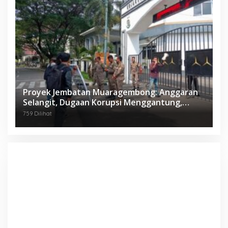
Proyek Jembatan Muaragembong: Anggaran
Selangit, Dugaan Korupsi Menggantung,
Mahasiswa Geruduk Kejari Bekasi!
759 Dilihat