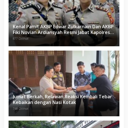
Kenal Pamit AKBP Edwar Zulkarnain Dan AKBP
Fiki Novian Ardiansyah Resmi Jabat Kapolres
Karawang
877 Dilihat
Jumat Berkah, Relawan Reaksi Kembali Tebar
Kebaikan dengan Nasi Kotak
768 Dilihat