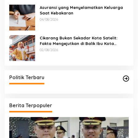
Asuransi yang Menyelamatkan Keluarga
Saat Kebakaran
04/08/2026
Cikarang Bukan Sekadar Kota Satelit:
Fakta Mengejutkan di Balik Ibu Kota
Industri Jawa…
02/08/2026
Politik Terbaru
Berita Terpopuler