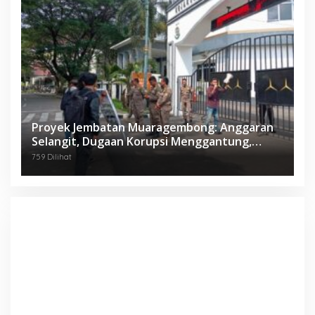
Proyek Jembatan Muaragembong: Anggaran
Selangit, Dugaan Korupsi Menggantung,
Mahasiswa Geruduk Kejari Bekasi!
759 Dilihat