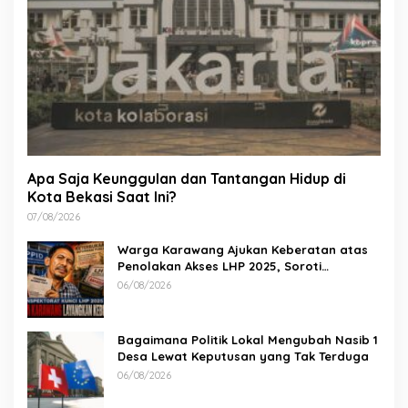
Apa Saja Keunggulan dan Tantangan Hidup di
Kota Bekasi Saat Ini?
07/08/2026
Warga Karawang Ajukan Keberatan atas
Penolakan Akses LHP 2025, Soroti
Keterbukaan Informasi Publik
06/08/2026
Bagaimana Politik Lokal Mengubah Nasib 1
Desa Lewat Keputusan yang Tak Terduga
06/08/2026