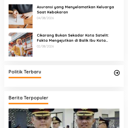
Asuransi yang Menyelamatkan Keluarga
Saat Kebakaran
04/08/2026
Cikarang Bukan Sekadar Kota Satelit:
Fakta Mengejutkan di Balik Ibu Kota
Industri Jawa…
02/08/2026
Politik Terbaru
Berita Terpopuler