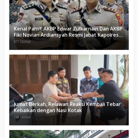
Kenal Pamit AKBP Edwar Zulkarnain Dan AKBP
Fiki Novian Ardiansyah Resmi Jabat Kapolres
Karawang
877 Dilihat
Jumat Berkah, Relawan Reaksi Kembali Tebar
Kebaikan dengan Nasi Kotak
768 Dilihat