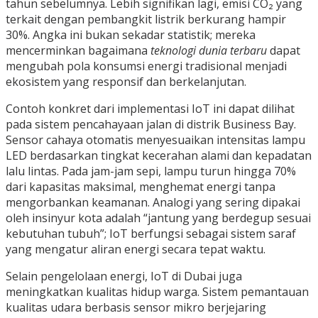
tahun sebelumnya. Lebih signifikan lagi, emisi CO₂ yang
terkait dengan pembangkit listrik berkurang hampir
30%. Angka ini bukan sekadar statistik; mereka
mencerminkan bagaimana
teknologi dunia terbaru
dapat
mengubah pola konsumsi energi tradisional menjadi
ekosistem yang responsif dan berkelanjutan.
Contoh konkret dari implementasi IoT ini dapat dilihat
pada sistem pencahayaan jalan di distrik Business Bay.
Sensor cahaya otomatis menyesuaikan intensitas lampu
LED berdasarkan tingkat kecerahan alami dan kepadatan
lalu lintas. Pada jam-jam sepi, lampu turun hingga 70%
dari kapasitas maksimal, menghemat energi tanpa
mengorbankan keamanan. Analogi yang sering dipakai
oleh insinyur kota adalah “jantung yang berdegup sesuai
kebutuhan tubuh”; IoT berfungsi sebagai sistem saraf
yang mengatur aliran energi secara tepat waktu.
Selain pengelolaan energi, IoT di Dubai juga
meningkatkan kualitas hidup warga. Sistem pemantauan
kualitas udara berbasis sensor mikro berjejaring