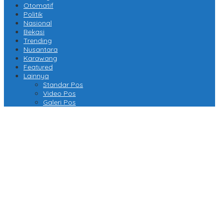
Otomatif
Politik
Nasional
Bekasi
Trending
Nusantara
Karawang
Featured
Lainnya
Standar Pos
Video Pos
Galeri Pos