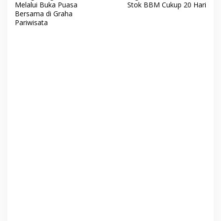
v
Melalui Buka Puasa
Stok BBM Cukup 20 Hari
Bersama di Graha
i
Pariwisata
g
a
s
i
p
o
s