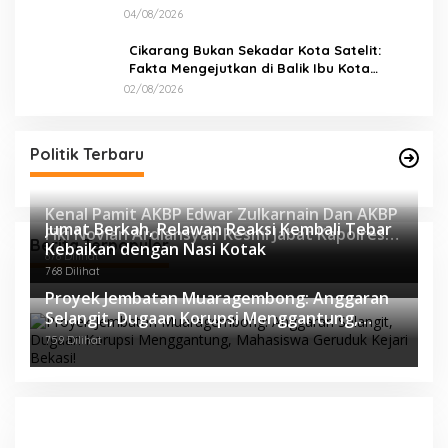
04/08/2026
Cikarang Bukan Sekadar Kota Satelit:
Fakta Mengejutkan di Balik Ibu Kota
Industri Jawa…
02/08/2026
Politik Terbaru
Kenal Pamit AKBP Edwar Zulkarnain Dan AKBP
Jumat Berkah, Relawan Reaksi Kembali Tebar
Fiki Novian Ardiansyah Resmi Jabat Kapolres
Berita Terpopuler
Kebaikan dengan Nasi Kotak
Karawang
878 Dilihat
768 Dilihat
Proyek Jembatan Muaragembong: Anggaran
Selangit, Dugaan Korupsi Menggantung,
Mahasiswa Geruduk Kejari Bekasi!
759 Dilihat