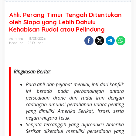
n
g
T
Ahli: Perang Timur Tengah Ditentukan
i
oleh Siapa yang Lebih Dahulu
m
Kehabisan Rudal atau Pelindung
u
r
Adminnsn
13/03/2026
T
Headline
122 Dilihat
e
n
g
a
h
Ringkasan Berita:
D
i
Para ahli dan pejabat menilai, inti dari konflik
t
e
ini berada pada perbandingan antara
n
persediaan drone dan rudal Iran dengan
t
cadangan amunisi pertahanan udara penting
u
yang dimiliki Amerika Serikat, Israel, serta
k
a
negara-negara Teluk.
n
Senjata tercanggih yang diproduksi Amerika
o
Serikat diketahui memiliki persediaan yang
l