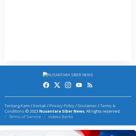
Tentang Kami
/
Kontak
/
Privacy Policy
/
Disclaimer
/
Terms &
Conditions
© 2023
Nusantara Siber News
. All rights reserved.
Terms of Service
Indeks Berita