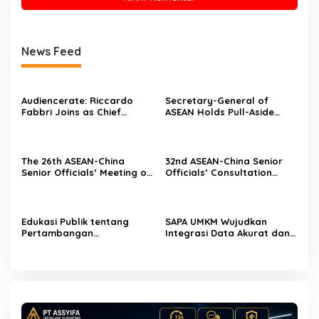
News Feed
Audiencerate: Riccardo
Secretary-General of
Fabbri Joins as Chief
ASEAN Holds Pull-Aside
Technology Officer—The AI-
Meeting with Director-
Driven Phase of the
General of the World Trade
Platforms for SMEs and
Organization
Media Agencies Begins
The 26th ASEAN-China
32nd ASEAN-China Senior
Senior Officials’ Meeting on
Officials’ Consultation
the Implementation of the
convenes in Kuala Lumpur
Declaration on the
Conduct of Parties in the
South China Sea convenes
Edukasi Publik tentang
SAPA UMKM Wujudkan
in Kuala Lumpur
Pertambangan
Integrasi Data Akurat dan
Berkelanjutan, PTBA
Terintegrasi untuk
Dukung Film Dokumenter
Efektivitas Program
“The Mind Journey”
Pemberdayaan