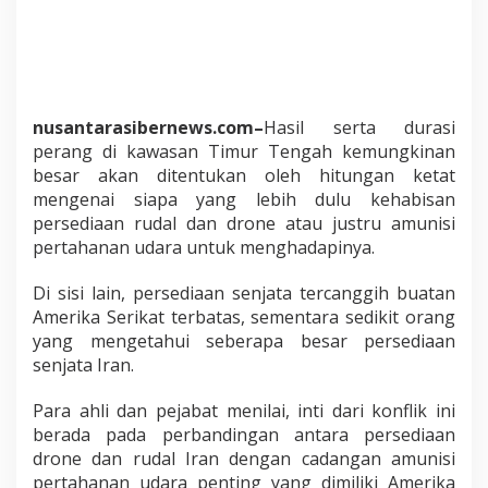
a
b
i
s
a
n
nusantarasibernews.com–
Hasil serta durasi
R
perang di kawasan Timur Tengah kemungkinan
u
d
besar akan ditentukan oleh hitungan ketat
a
mengenai siapa yang lebih dulu kehabisan
l
persediaan rudal dan drone atau justru amunisi
a
pertahanan udara untuk menghadapinya.
t
a
u
Di sisi lain, persediaan senjata tercanggih buatan
P
Amerika Serikat terbatas, sementara sedikit orang
e
yang mengetahui seberapa besar persediaan
l
senjata Iran.
i
n
d
Para ahli dan pejabat menilai, inti dari konflik ini
u
berada pada perbandingan antara persediaan
n
drone dan rudal Iran dengan cadangan amunisi
g
pertahanan udara penting yang dimiliki Amerika