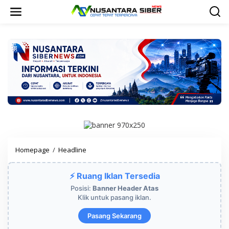
L
e
w
a
t
i
k
e
k
o
n
t
e
n
Homepage
/
Headline
A
h
l
⚡ Ruang Iklan Tersedia
i
:
Posisi:
Banner Header Atas
P
Klik untuk pasang iklan.
e
r
Pasang Sekarang
a