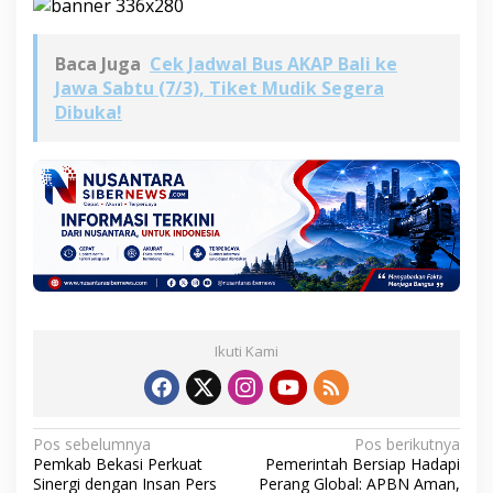
Baca Juga
Cek Jadwal Bus AKAP Bali ke
Jawa Sabtu (7/3), Tiket Mudik Segera
Dibuka!
Ikuti Kami
N
Pos sebelumnya
Pos berikutnya
Pemkab Bekasi Perkuat
Pemerintah Bersiap Hadapi
a
Sinergi dengan Insan Pers
Perang Global: APBN Aman,