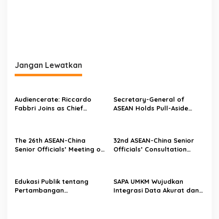
Jangan Lewatkan
Audiencerate: Riccardo
Secretary-General of
Fabbri Joins as Chief
ASEAN Holds Pull-Aside
Technology Officer—The AI-
Meeting with Director-
Driven Phase of the
General of the World Trade
Platforms for SMEs and
Organization
The 26th ASEAN-China
32nd ASEAN-China Senior
Media Agencies Begins
Senior Officials’ Meeting on
Officials’ Consultation
the Implementation of the
convenes in Kuala Lumpur
Declaration on the
Conduct of Parties in the
Edukasi Publik tentang
SAPA UMKM Wujudkan
South China Sea convenes
Pertambangan
Integrasi Data Akurat dan
in Kuala Lumpur
Berkelanjutan, PTBA
Terintegrasi untuk
Dukung Film Dokumenter
Efektivitas Program
“The Mind Journey”
Pemberdayaan