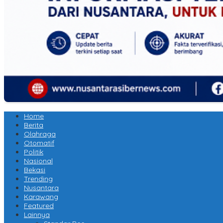
Home
Berita
Olahraga
Otomatif
Politik
Nasional
Bekasi
Trending
Nusantara
Karawang
Featured
Lainnya