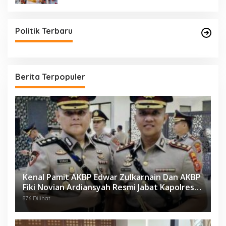
Politik Terbaru
Berita Terpopuler
Kenal Pamit AKBP Edwar Zulkarnain Dan AKBP
Fiki Novian Ardiansyah Resmi Jabat Kapolres
Karawang
876 Dilihat