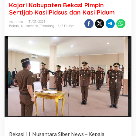
n
Kajari Kabupaten Bekasi Pimpin
S
Sertijab Kasi Pidsus dan Kasi Pidum
e
r
Adminnsn
31/07/2023
t
Bekasi
,
Nusantara
,
Trending
547 Dilihat
i
j
a
b
K
a
s
i
P
i
d
s
u
s
d
a
n
K
a
s
Bekasi || Nusantara Siber News – Kepala