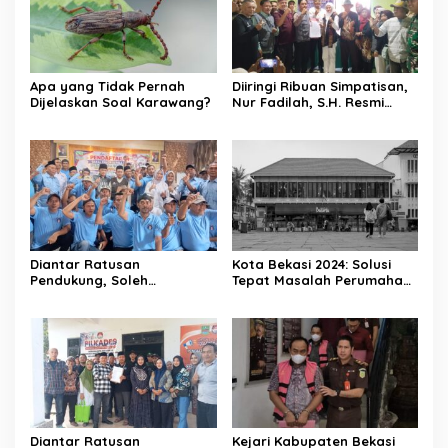
Apa yang Tidak Pernah
Diiringi Ribuan Simpatisan,
Dijelaskan Soal Karawang?
Nur Fadilah, S.H. Resmi
Daftar sebagai Bakal
Calon Kepala Desa
Sumbersari
Diantar Ratusan
Kota Bekasi 2024: Solusi
Pendukung, Soleh
Tepat Masalah Perumahan
Solehhudin, S.E. Resmi
& Transportasi
Daftar Bakal Calon Kepala
Desa Karang Haur
Diantar Ratusan
Kejari Kabupaten Bekasi