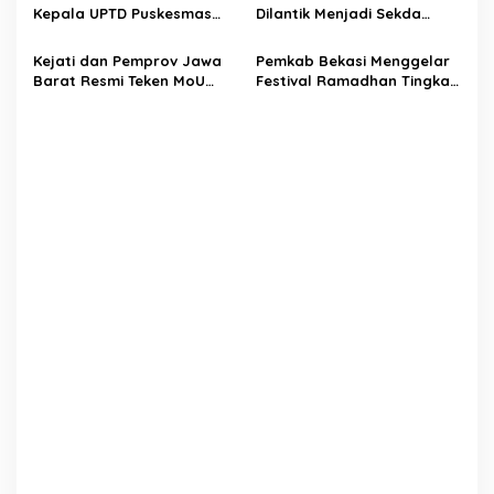
Panitia dan Jumlah BPD
Kepala UPTD Puskesmas
Dilantik Menjadi Sekda
Kedungwaringin Resmi
Definitif Kabupaten Bekasi
Digelar
Oleh Bupati Ade Kuswara
Kejati dan Pemprov Jawa
Pemkab Bekasi Menggelar
Kunang
Barat Resmi Teken MoU
Festival Ramadhan Tingkat
Penerapan Pidana Kerja
23 Kecamatan
Sosial