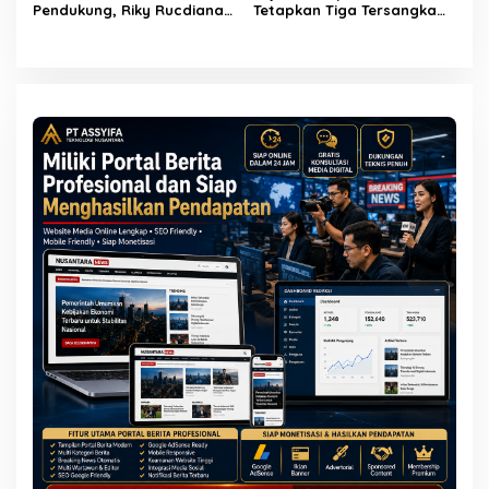
Pendukung, Riky Rucdiana
Tetapkan Tiga Tersangka
Sudrajat Resmi Daftar
Kasus Dugaan Korupsi
sebagai Bakal Calon
Pemasangan Sambungan
Kepala Desa Lenggahjaya
PDAM Tirta Bhagasasi