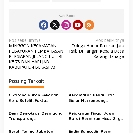
Ikuti Kami
N
Pos sebelumnya
Pos berikutnya
MINGGON KECAMATAN
Diduga Honor Ratusan Juta
a
PEBAYURAN PEMBAHASAN
Raib Di Tangan Kepala Desa
v
PERSIAPAN JELANG HUT RI
Karang Bahagia
KE 78 DAN HARI JADI
i
KABUPATEN BEKASI 73
g
Posting Terkait
a
s
Cikarang Bukan Sekadar
Kecamatan Pebayuran
i
Kota Satelit: Fakta
Gelar Musrenbang
p
Mengejutkan di Balik Ibu
Infrastruktur Berkeadilan,
Kota Industri Jawa…
Perkuat Konektivitas dan
Demi Demokrasi Desa yang
Kejaksaan Tinggi Jawa
o
Ekonomi Berkelanjutan
Transparan,
Barat Resmikan Mess Griya
s
Kedungwaringin Gelar
Adhyaksa Kejaksaan Negeri
Musyawarah Penetapan
Kabupaten Bekasi
Serah Terima Jabatan
Endin Samsudin Resmi