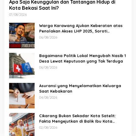
Apa Saja Keunggulan dan Tantangan Hidup di
Kota Bekasi Saat Ini?
07/08/2026
Warga Karawang Ajukan Keberatan atas
Penolakan Akses LHP 2025, Soroti
Keterbukaan Informasi Publik
06/08/2026
Bagaimana Politik Lokal Mengubah Nasib 1
Desa Lewat Keputusan yang Tak Terduga
06/08/2026
Asuransi yang Menyelamatkan Keluarga
Saat Kebakaran
04/08/2026
Cikarang Bukan Sekadar Kota Satelit:
Fakta Mengejutkan di Balik Ibu Kota
Industri Jawa…
02/08/2026