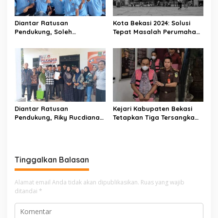
Diantar Ratusan
Kota Bekasi 2024: Solusi
Pendukung, Soleh
Tepat Masalah Perumahan
Solehhudin, S.E. Resmi
& Transportasi
Daftar Bakal Calon Kepala
Desa Karang Haur
Diantar Ratusan
Kejari Kabupaten Bekasi
Pendukung, Riky Rucdiana
Tetapkan Tiga Tersangka
Sudrajat Resmi Daftar
Kasus Dugaan Korupsi
sebagai Bakal Calon
Pemasangan Sambungan
Kepala Desa Lenggahjaya
PDAM Tirta Bhagasasi
Tinggalkan Balasan
Alamat email Anda tidak akan dipublikasikan.
Ruas yang wajib
ditandai
*