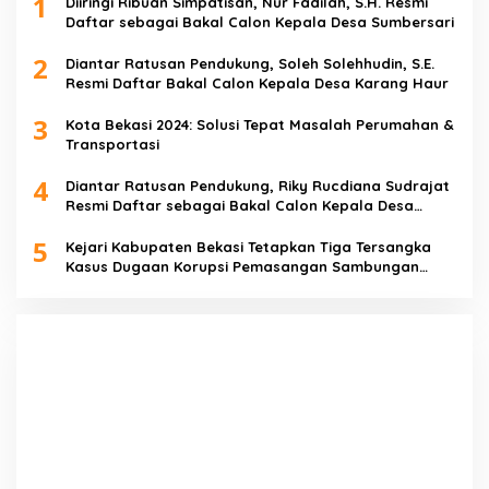
1
Diiringi Ribuan Simpatisan, Nur Fadilah, S.H. Resmi
Daftar sebagai Bakal Calon Kepala Desa Sumbersari
2
Diantar Ratusan Pendukung, Soleh Solehhudin, S.E.
Resmi Daftar Bakal Calon Kepala Desa Karang Haur
3
Kota Bekasi 2024: Solusi Tepat Masalah Perumahan &
Transportasi
4
Diantar Ratusan Pendukung, Riky Rucdiana Sudrajat
Resmi Daftar sebagai Bakal Calon Kepala Desa
Lenggahjaya
5
Kejari Kabupaten Bekasi Tetapkan Tiga Tersangka
Kasus Dugaan Korupsi Pemasangan Sambungan
PDAM Tirta Bhagasasi