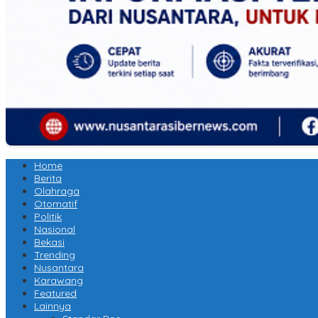
Home
Berita
Olahraga
Otomatif
Politik
Nasional
Bekasi
Trending
Nusantara
Karawang
Featured
Lainnya