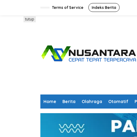
L
e
Terms of Service
Indeks Berita
w
a
tutup
t
i
k
e
k
o
n
t
e
n
Home
Berita
Olahraga
Otomatif
P