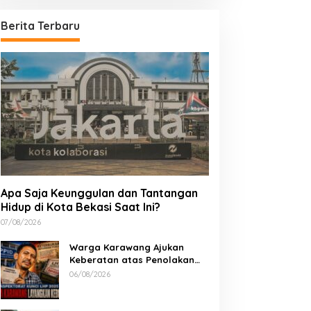
Berita Terbaru
Apa Saja Keunggulan dan Tantangan
Hidup di Kota Bekasi Saat Ini?
07/08/2026
Warga Karawang Ajukan
Keberatan atas Penolakan
Akses LHP 2025, Soroti
06/08/2026
Keterbukaan Informasi Publik