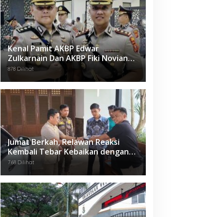
Kenal Pamit AKBP Edwar
Zulkarnain Dan AKBP Fiki Novian
Ardiansyah Resmi Jabat Kapolres
878 Dilihat
Karawang
Jumat Berkah, Relawan Reaksi
Kembali Tebar Kebaikan dengan
Nasi Kotak
768 Dilihat