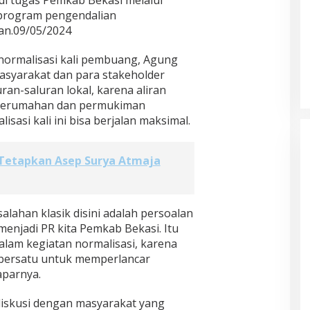
adi tugas Pemkab Bekasi melalui
rogram pengendalian
tan.09/05/2024
normalisasi kali pembuang, Agung
asyarakat dan para stakeholder
ran-saluran lokal, karena aliran
 perumahan dan permukiman
sasi kali ini bisa berjalan maksimal.
 Tetapkan Asep Surya Atmaja
alahan klasik disini adalah persoalan
menjadi PR kita Pemkab Bekasi. Itu
alam kegiatan normalisasi, karena
n bersatu untuk memperlancar
aparnya.
diskusi dengan masyarakat yang