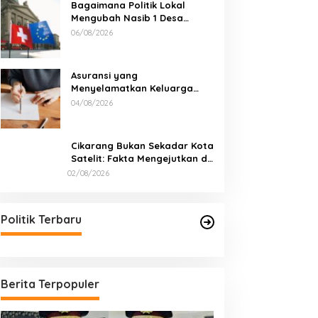
Bagaimana Politik Lokal
Mengubah Nasib 1 Desa
Lewat Keputusan yang Tak
06/08/2026
Terduga
Asuransi yang
Menyelamatkan Keluarga
Saat Kebakaran
04/08/2026
Cikarang Bukan Sekadar Kota
Satelit: Fakta Mengejutkan di
Balik Ibu Kota Industri Jawa…
02/08/2026
Politik Terbaru
Berita Terpopuler