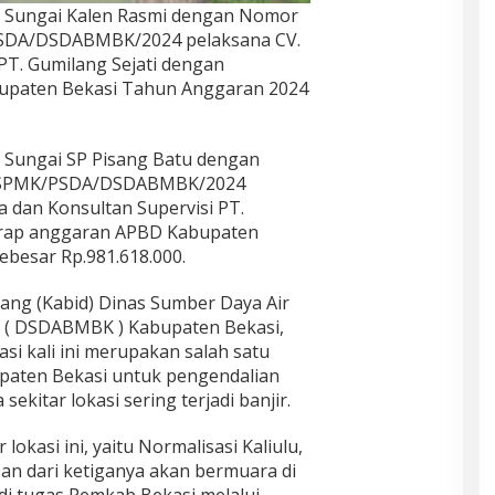
si Sungai Kalen Rasmi dengan Nomor
PSDA/DSDABMBK/2024 pelaksana CV.
PT. Gumilang Sejati dengan
paten Bekasi Tahun Anggaran 2024
i Sungai SP Pisang Batu dengan
8/SPMK/PSDA/DSDABMBK/2024
a dan Konsultan Supervisi PT.
erap anggaran APBD Kabupaten
besar Rp.981.618.000.
ang (Kabid) Dinas Sumber Daya Air
i ( DSDABMBK ) Kabupaten Bekasi,
i kali ini merupakan salah satu
paten Bekasi untuk pengendalian
ekitar lokasi sering terjadi banjir.
r lokasi ini, yaitu Normalisasi Kaliulu,
an dari ketiganya akan bermuara di