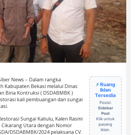
Siber News – Dalam rangka
⚡ Ruang
ah Kabupaten Bekasi melalui Dinas
Iklan
an Bina Kontruksi ( DSDABMBK )
Tersedia
storasi kali pembuangan dan sungai
Posisi:
asi.
Sidebar
Post
estorasi Sungai Kaliulu, Kalen Rasmi
Klik untuk
pasang
n Cikarang Utara dengan Nomor
iklan.
PSDA/DSDABMBK/2024 pelaksana CV.