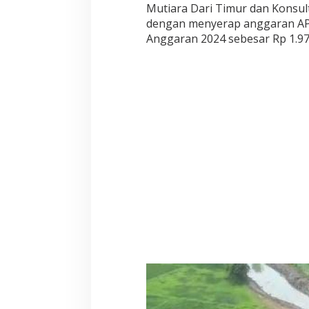
t
Mutiara Dari Timur dan Konsult
e
dengan menyerap anggaran A
n
Anggaran 2024 sebesar Rp 1.97
B
e
k
a
s
i