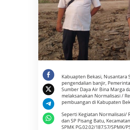
D
i
S
u
a
n
g
a
i
P
e
m
b
u
a
Kabuapten Bekasi, Nusantara 
n
pengendalian banjir, Pemerint
g
Sumber Daya Air Bina Marga d
a
melaksanakan Normalisasi / Re
n
K
pembuangan di Kabupaten Bek
a
b
Seperti Kegiatan Normalisasi/ R
u
dan SP Pisang Batu, Kecamata
p
SPMK PG.02.02/187.57/SPMK/
a