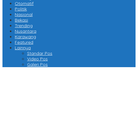
Otomatif
Politik
Nasional
Bekasi
Trending
Nusantara
Karawang
Featured
Lainnya
Standar Pos
Video Pos
Galeri Pos