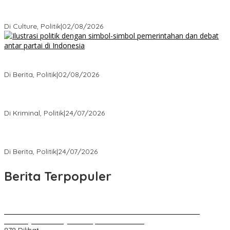
Cikarang Bukan Sekadar Kota Satelit: Fakta Mengejutkan di Balik
Ibu Kota Industri Jawa…
Di Culture, Politik
|
02/08/2026
Ketika Politik Bikin Pusing, Ini yang Bikin Damai di Kelas
Menengah
Di Berita, Politik
|
02/08/2026
Kisah Mengejutkan dari Kasus Korupsi Terbaru yang Menampar
Kita Semua
Di Kriminal, Politik
|
24/07/2026
5 Polemik Pemerintah Terbaru yang Bikin Masyarakat Naik Turun
Emosi
Di Berita, Politik
|
24/07/2026
Berita Terpopuler
Kenal Pamit AKBP Edwar Zulkarnain Dan AKBP Fiki Novian
Ardiansyah Resmi Jabat Kapolres Karawang