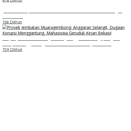
878 Dilihat
Jumat Berkah, Relawan Reaksi Kembali Tebar Kebaikan dengan
Nasi Kotak
768 Dilihat
Proyek Jembatan Muaragembong: Anggaran Selangit, Dugaan
Korupsi Menggantung, Mahasiswa Geruduk Kejari Bekasi!
759 Dilihat