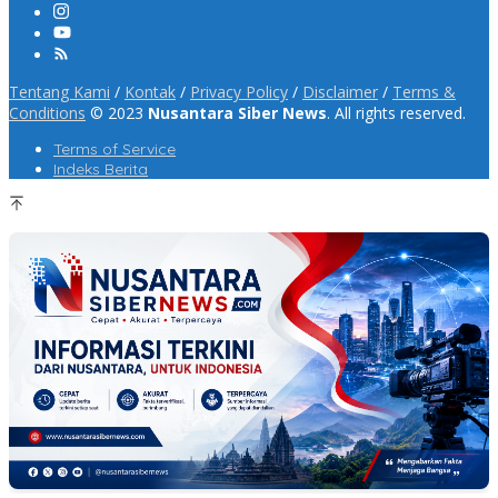
Tentang Kami
/
Kontak
/
Privacy Policy
/
Disclaimer
/
Terms &
Conditions
© 2023
Nusantara Siber News
. All rights reserved.
Terms of Service
Indeks Berita