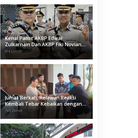
Kenal Pamit AKBP Edwar
Zulkarnain Dan AKBP Fiki Novian
Ardiansyah Resmi Jabat Kapolres
874 Dilihat
Karawang
Jumat Berkah, Relawan Reaksi
Kembali Tebar Kebaikan dengan
Nasi Kotak
765 Dilihat