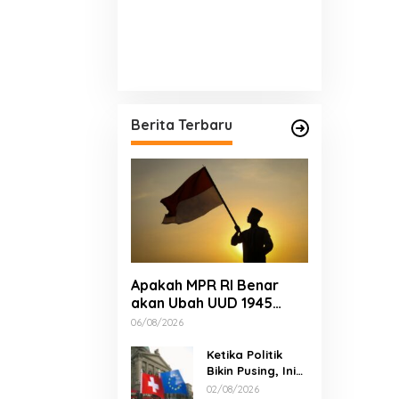
Berita Terbaru
Apakah MPR RI Benar
akan Ubah UUD 1945
Tahun Ini? Tuntas!
06/08/2026
Ketika Politik
Bikin Pusing, Ini
yang Bikin
02/08/2026