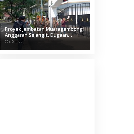
Proyek Jembatan Muaragembong:
Anggaran Selangit, Dugaan
Korupsi Menggantung, Mahasiswa
756 Dilihat
Geruduk Kejari Bekasi!