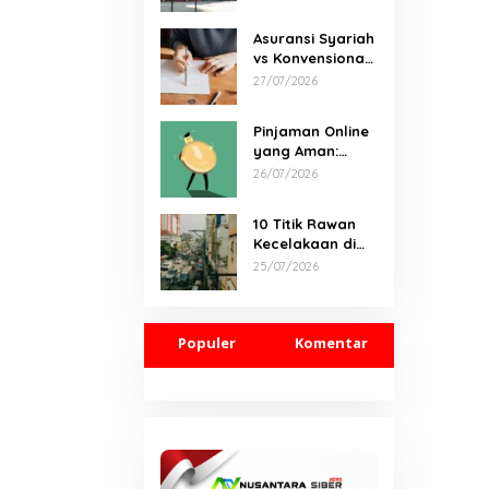
Damai di Kelas
Menengah
Asuransi Syariah
vs Konvensional:
Rahasia Hemat
27/07/2026
yang
Tersembunyi
Pinjaman Online
yang Aman:
Panduan
26/07/2026
Lengkap dari
Syarat Hingga
10 Titik Rawan
Pelunasan
Kecelakaan di
Indonesia &
25/07/2026
Solusi Cepat
untuk Selamat
Hari Ini
Populer
Komentar