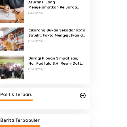
Asuransi yang
Menyelamatkan Keluarga
Saat Kebakaran
04/08/2026
Cikarang Bukan Sekadar Kota
Satelit: Fakta Mengejutkan di
Balik Ibu Kota Industri Jawa…
02/08/2026
Diiringi Ribuan Simpatisan,
Nur Fadilah, S.H. Resmi Daftar
sebagai Bakal Calon Kepala
02/08/2026
Desa Sumbersari
Politik Terbaru
Berita Terpopuler