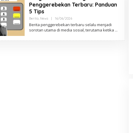
Penggerebekan Terbaru: Panduan
5 Tips
Berita
,
News
|
16/06/2026
O
L
Berita penggerebekan terbaru selalu menjadi
E
sorotan utama di media sosial, terutama ketika
H
A
D
M
I
N
N
S
N