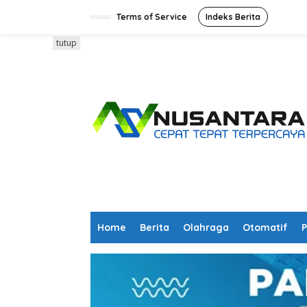
L
e
Terms of Service
Indeks Berita
w
a
tutup
t
i
k
e
k
o
n
t
e
n
Home
Berita
Olahraga
Otomatif
P