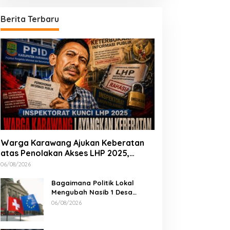
Berita Terbaru
Warga Karawang Ajukan Keberatan
atas Penolakan Akses LHP 2025,
Soroti Keterbukaan Informasi Publik
06/08/2026
Bagaimana Politik Lokal
Mengubah Nasib 1 Desa
Lewat Keputusan yang Tak
06/08/2026
Terduga