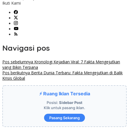
Ikuti Kami
Navigasi pos
Pos sebelumnya
Kronologi Kejadian Viral: 7 Fakta Mengejutkan
yang Bikin Terpana
Pos berikutnya
Berita Dunia Terbaru: Fakta Mengejutkan di Balik
Krisis Global
⚡ Ruang Iklan Tersedia
Posisi:
Sidebar Post
Klik untuk pasang iklan.
Pasang Sekarang