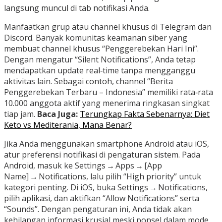
langsung muncul di tab notifikasi Anda.
Manfaatkan grup atau channel khusus di Telegram dan
Discord. Banyak komunitas keamanan siber yang
membuat channel khusus “Penggerebekan Hari Ini”.
Dengan mengatur “Silent Notifications”, Anda tetap
mendapatkan update real‑time tanpa mengganggu
aktivitas lain. Sebagai contoh, channel “Berita
Penggerebekan Terbaru – Indonesia” memiliki rata‑rata
10.000 anggota aktif yang menerima ringkasan singkat
tiap jam.
Baca Juga:
Terungkap Fakta Sebenarnya: Diet
Keto vs Mediterania, Mana Benar?
Jika Anda menggunakan smartphone Android atau iOS,
atur preferensi notifikasi di pengaturan sistem. Pada
Android, masuk ke Settings → Apps → [App
Name] → Notifications, lalu pilih “High priority” untuk
kategori penting. Di iOS, buka Settings → Notifications,
pilih aplikasi, dan aktifkan “Allow Notifications” serta
“Sounds”. Dengan pengaturan ini, Anda tidak akan
kehilangan informasi krusial meski ponsel dalam mode