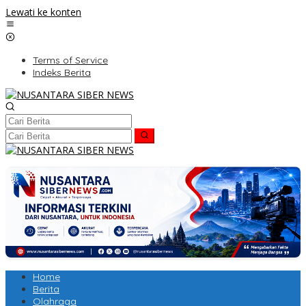
Lewati ke konten
Terms of Service
Indeks Berita
Home
Berita
Olahraga