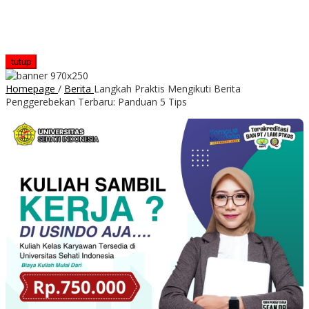
tutup
Homepage
/
Berita
Langkah Praktis Mengikuti Berita
Penggerebekan Terbaru: Panduan 5 Tips