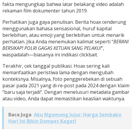
fakta mengungkap bahwa latar belakang video adalah
rekaman film dokumenter tahun 2019.
Perhatikan juga gaya penulisan. Berita hoax cenderung
menggunakan bahasa sensasional, huruf kapital
berlebihan, atau emoji yang berlebihan untuk menarik
perhatian. Jika Anda menemukan kalimat seperti “
BERANI
BERSIKAP! POLRI GAGAS KETUAN SANG PELAKU!
”,
waspadalah—biasanya ini indikasi clickbait.
Terakhir, cek tanggal publikasi. Hoax sering kali
memanfaatkan peristiwa lama dengan mengubah
konteksnya. Misalnya, foto penggerebekan di sebuah
pasar pada 2021 yang di‑re‑post pada 2024 dengan klaim
“baru saja terjadi”. Dengan menelusuri metadata gambar
atau video, Anda dapat memastikan keaslian waktunya.
Baca Juga
Aku Ngomong Jujur: Harga Sembako
Hari Ini Bikin Dompet Kaget!