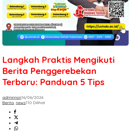
Langkah Praktis Mengikuti
Berita Penggerebekan
Terbaru: Panduan 5 Tips
adminnsn
16/06/2026
Berita
,
news
110 Dilihat