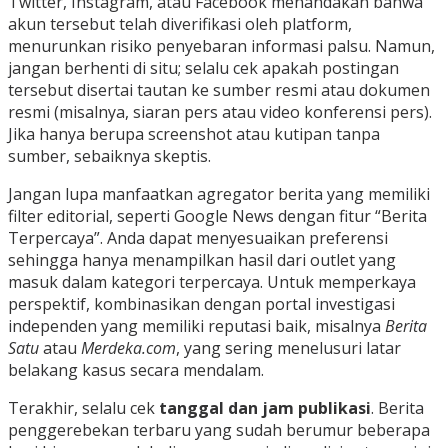
Twitter, Instagram, atau Facebook menandakan bahwa
akun tersebut telah diverifikasi oleh platform,
menurunkan risiko penyebaran informasi palsu. Namun,
jangan berhenti di situ; selalu cek apakah postingan
tersebut disertai tautan ke sumber resmi atau dokumen
resmi (misalnya, siaran pers atau video konferensi pers).
Jika hanya berupa screenshot atau kutipan tanpa
sumber, sebaiknya skeptis.
Jangan lupa manfaatkan agregator berita yang memiliki
filter editorial, seperti Google News dengan fitur “Berita
Terpercaya”. Anda dapat menyesuaikan preferensi
sehingga hanya menampilkan hasil dari outlet yang
masuk dalam kategori terpercaya. Untuk memperkaya
perspektif, kombinasikan dengan portal investigasi
independen yang memiliki reputasi baik, misalnya
Berita
Satu
atau
Merdeka.com
, yang sering menelusuri latar
belakang kasus secara mendalam.
Terakhir, selalu cek
tanggal dan jam publikasi
. Berita
penggerebekan terbaru yang sudah berumur beberapa