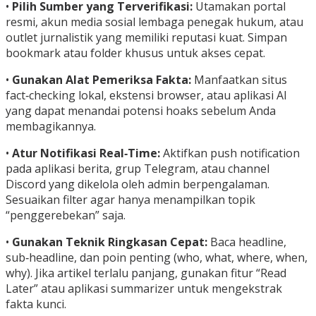
•
Pilih Sumber yang Terverifikasi:
Utamakan portal
resmi, akun media sosial lembaga penegak hukum, atau
outlet jurnalistik yang memiliki reputasi kuat. Simpan
bookmark atau folder khusus untuk akses cepat.
•
Gunakan Alat Pemeriksa Fakta:
Manfaatkan situs
fact‑checking lokal, ekstensi browser, atau aplikasi AI
yang dapat menandai potensi hoaks sebelum Anda
membagikannya.
•
Atur Notifikasi Real‑Time:
Aktifkan push notification
pada aplikasi berita, grup Telegram, atau channel
Discord yang dikelola oleh admin berpengalaman.
Sesuaikan filter agar hanya menampilkan topik
“penggerebekan” saja.
•
Gunakan Teknik Ringkasan Cepat:
Baca headline,
sub‑headline, dan poin penting (who, what, where, when,
why). Jika artikel terlalu panjang, gunakan fitur “Read
Later” atau aplikasi summarizer untuk mengekstrak
fakta kunci.