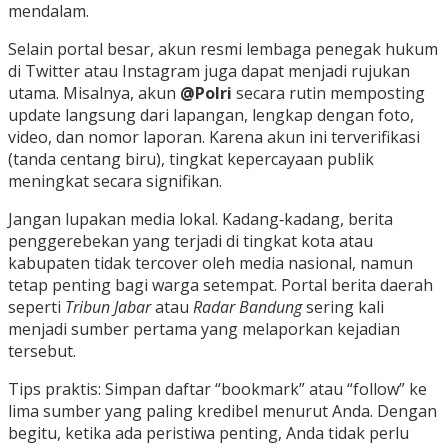
mendalam.
Selain portal besar, akun resmi lembaga penegak hukum
di Twitter atau Instagram juga dapat menjadi rujukan
utama. Misalnya, akun
@Polri
secara rutin memposting
update langsung dari lapangan, lengkap dengan foto,
video, dan nomor laporan. Karena akun ini terverifikasi
(tanda centang biru), tingkat kepercayaan publik
meningkat secara signifikan.
Jangan lupakan media lokal. Kadang‑kadang, berita
penggerebekan yang terjadi di tingkat kota atau
kabupaten tidak tercover oleh media nasional, namun
tetap penting bagi warga setempat. Portal berita daerah
seperti
Tribun Jabar
atau
Radar Bandung
sering kali
menjadi sumber pertama yang melaporkan kejadian
tersebut.
Tips praktis: Simpan daftar “bookmark” atau “follow” ke
lima sumber yang paling kredibel menurut Anda. Dengan
begitu, ketika ada peristiwa penting, Anda tidak perlu