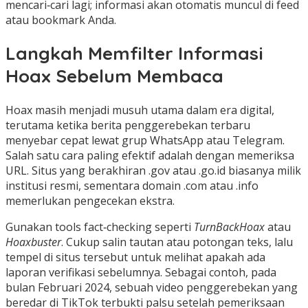
mencari‑cari lagi; informasi akan otomatis muncul di feed
atau bookmark Anda.
Langkah Memfilter Informasi
Hoax Sebelum Membaca
Hoax masih menjadi musuh utama dalam era digital,
terutama ketika berita penggerebekan terbaru
menyebar cepat lewat grup WhatsApp atau Telegram.
Salah satu cara paling efektif adalah dengan memeriksa
URL. Situs yang berakhiran .gov atau .go.id biasanya milik
institusi resmi, sementara domain .com atau .info
memerlukan pengecekan ekstra.
Gunakan tools fact‑checking seperti
TurnBackHoax
atau
Hoaxbuster
. Cukup salin tautan atau potongan teks, lalu
tempel di situs tersebut untuk melihat apakah ada
laporan verifikasi sebelumnya. Sebagai contoh, pada
bulan Februari 2024, sebuah video penggerebekan yang
beredar di TikTok terbukti palsu setelah pemeriksaan