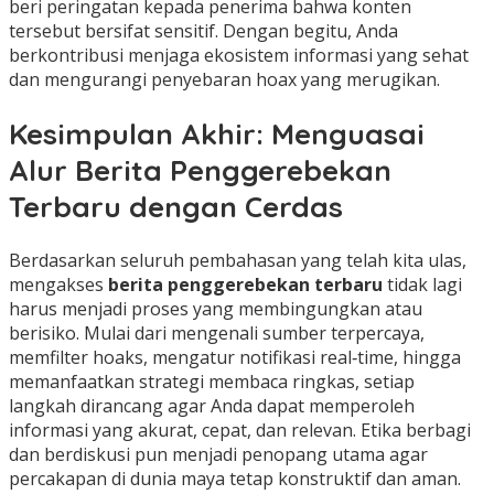
beri peringatan kepada penerima bahwa konten
tersebut bersifat sensitif. Dengan begitu, Anda
berkontribusi menjaga ekosistem informasi yang sehat
dan mengurangi penyebaran hoax yang merugikan.
Kesimpulan Akhir: Menguasai
Alur Berita Penggerebekan
Terbaru dengan Cerdas
Berdasarkan seluruh pembahasan yang telah kita ulas,
mengakses
berita penggerebekan terbaru
tidak lagi
harus menjadi proses yang membingungkan atau
berisiko. Mulai dari mengenali sumber terpercaya,
memfilter hoaks, mengatur notifikasi real‑time, hingga
memanfaatkan strategi membaca ringkas, setiap
langkah dirancang agar Anda dapat memperoleh
informasi yang akurat, cepat, dan relevan. Etika berbagi
dan berdiskusi pun menjadi penopang utama agar
percakapan di dunia maya tetap konstruktif dan aman.