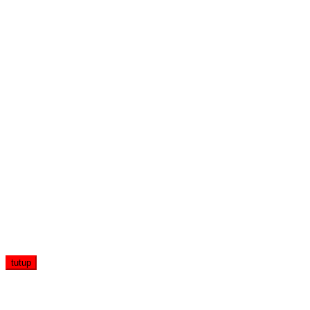
tutup