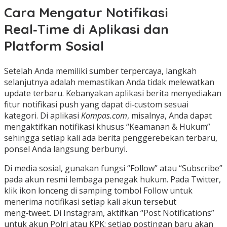
Cara Mengatur Notifikasi
Real‑Time di Aplikasi dan
Platform Sosial
Setelah Anda memiliki sumber terpercaya, langkah
selanjutnya adalah memastikan Anda tidak melewatkan
update terbaru. Kebanyakan aplikasi berita menyediakan
fitur notifikasi push yang dapat di‑custom sesuai
kategori. Di aplikasi
Kompas.com
, misalnya, Anda dapat
mengaktifkan notifikasi khusus “Keamanan & Hukum”
sehingga setiap kali ada berita penggerebekan terbaru,
ponsel Anda langsung berbunyi.
Di media sosial, gunakan fungsi “Follow” atau “Subscribe”
pada akun resmi lembaga penegak hukum. Pada Twitter,
klik ikon lonceng di samping tombol Follow untuk
menerima notifikasi setiap kali akun tersebut
meng‑tweet. Di Instagram, aktifkan “Post Notifications”
untuk akun Polri atau KPK; setiap postingan baru akan