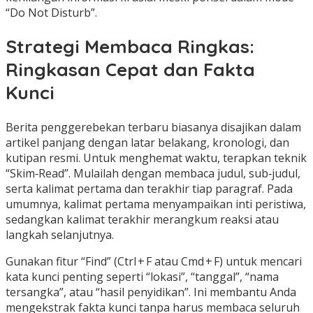
“Do Not Disturb”.
Strategi Membaca Ringkas:
Ringkasan Cepat dan Fakta
Kunci
Berita penggerebekan terbaru biasanya disajikan dalam
artikel panjang dengan latar belakang, kronologi, dan
kutipan resmi. Untuk menghemat waktu, terapkan teknik
“Skim‑Read”. Mulailah dengan membaca judul, sub‑judul,
serta kalimat pertama dan terakhir tiap paragraf. Pada
umumnya, kalimat pertama menyampaikan inti peristiwa,
sedangkan kalimat terakhir merangkum reaksi atau
langkah selanjutnya.
Gunakan fitur “Find” (Ctrl + F atau Cmd + F) untuk mencari
kata kunci penting seperti “lokasi”, “tanggal”, “nama
tersangka”, atau “hasil penyidikan”. Ini membantu Anda
mengekstrak fakta kunci tanpa harus membaca seluruh