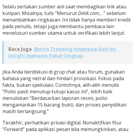
Selalu sertakan sumber asli saat membagikan link atau
kutipan. Misalnya, tulis “Menurut
Detik.com
,…” sebelum
menambahkan ringkasan. Ini tidak hanya memberi kredit
pada penulis, tetapi juga membantu pembaca lain
menelusuri sumber utama untuk verifikasi lebih lanjut.
Baca Juga
Berita Trending Indonesia Hari Ini:
Insight Humanis Pakar Ungkap
Jika Anda berdiskusi di grup chat atau forum, gunakan
bahasa yang netral dan hindari provokasi. Fokus pada
fakta, bukan spekulasi. Contohnya, alih‑alih menulis
“Polisi pasti menutup‑tutupi kasus ini”, lebih baik
menuliskan “Berdasarkan laporan resmi, polisi
mengamankan 15 barang bukti, dan proses penyidikan
masih berlangsung.”
Terakhir, perhatikan privasi digital. Nonaktifkan fitur
“Forward” pada aplikasi pesan bila memungkinkan, atau