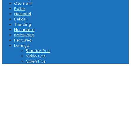
Otomatif
Politik
Nasional
Bekasi
Trending
Nusantara
Karawang
Featured
Lainnya
Standar Pos
Video Pos
Galeri Pos