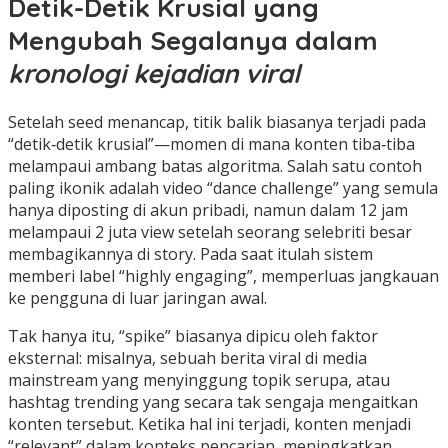
Detik-Detik Krusial yang
Mengubah Segalanya dalam
kronologi kejadian viral
Setelah seed menancap, titik balik biasanya terjadi pada
“detik‑detik krusial”—momen di mana konten tiba‑tiba
melampaui ambang batas algoritma. Salah satu contoh
paling ikonik adalah video “dance challenge” yang semula
hanya diposting di akun pribadi, namun dalam 12 jam
melampaui 2 juta view setelah seorang selebriti besar
membagikannya di story. Pada saat itulah sistem
memberi label “highly engaging”, memperluas jangkauan
ke pengguna di luar jaringan awal.
Tak hanya itu, “spike” biasanya dipicu oleh faktor
eksternal: misalnya, sebuah berita viral di media
mainstream yang menyinggung topik serupa, atau
hashtag trending yang secara tak sengaja mengaitkan
konten tersebut. Ketika hal ini terjadi, konten menjadi
“relevant” dalam konteks pencarian, meningkatkan