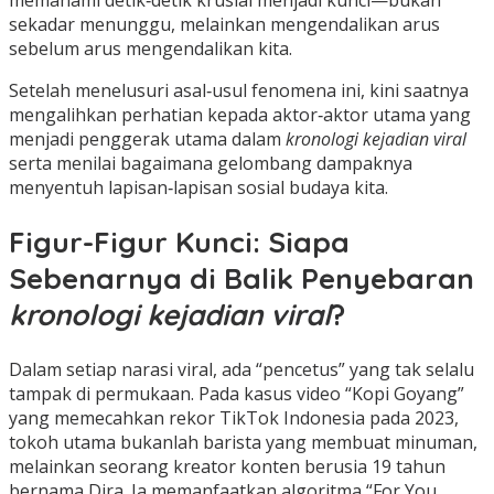
memahami detik‑detik krusial menjadi kunci—bukan
sekadar menunggu, melainkan mengendalikan arus
sebelum arus mengendalikan kita.
Setelah menelusuri asal‑usul fenomena ini, kini saatnya
mengalihkan perhatian kepada aktor‑aktor utama yang
menjadi penggerak utama dalam
kronologi kejadian viral
serta menilai bagaimana gelombang dampaknya
menyentuh lapisan‑lapisan sosial budaya kita.
Figur-Figur Kunci: Siapa
Sebenarnya di Balik Penyebaran
kronologi kejadian viral
?
Dalam setiap narasi viral, ada “pencetus” yang tak selalu
tampak di permukaan. Pada kasus video “Kopi Goyang”
yang memecahkan rekor TikTok Indonesia pada 2023,
tokoh utama bukanlah barista yang membuat minuman,
melainkan seorang kreator konten berusia 19 tahun
bernama Dira. Ia memanfaatkan algoritma “For You