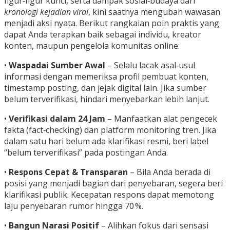
figur‑figur kunci, serta dampak sosial‑budaya dari
kronologi kejadian viral
, kini saatnya mengubah wawasan
menjadi aksi nyata. Berikut rangkaian poin praktis yang
dapat Anda terapkan baik sebagai individu, kreator
konten, maupun pengelola komunitas online:
•
Waspadai Sumber Awal
– Selalu lacak asal‑usul
informasi dengan memeriksa profil pembuat konten,
timestamp posting, dan jejak digital lain. Jika sumber
belum terverifikasi, hindari menyebarkan lebih lanjut.
•
Verifikasi dalam 24 Jam
– Manfaatkan alat pengecek
fakta (fact‑checking) dan platform monitoring tren. Jika
dalam satu hari belum ada klarifikasi resmi, beri label
“belum terverifikasi” pada postingan Anda.
•
Respons Cepat & Transparan
– Bila Anda berada di
posisi yang menjadi bagian dari penyebaran, segera beri
klarifikasi publik. Kecepatan respons dapat memotong
laju penyebaran rumor hingga 70 %.
•
Bangun Narasi Positif
– Alihkan fokus dari sensasi