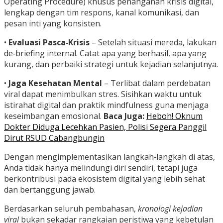
Operating Procedure) khusus penanganan krisis digital,
lengkap dengan tim respons, kanal komunikasi, dan
pesan inti yang konsisten.
•
Evaluasi Pasca‑Krisis
– Setelah situasi mereda, lakukan
de‑briefing internal. Catat apa yang berhasil, apa yang
kurang, dan perbaiki strategi untuk kejadian selanjutnya.
•
Jaga Kesehatan Mental
– Terlibat dalam perdebatan
viral dapat menimbulkan stres. Sisihkan waktu untuk
istirahat digital dan praktik mindfulness guna menjaga
keseimbangan emosional.
Baca Juga:
Heboh! Oknum
Dokter Diduga Lecehkan Pasien, Polisi Segera Panggil
Dirut RSUD Cabangbungin
Dengan mengimplementasikan langkah‑langkah di atas,
Anda tidak hanya melindungi diri sendiri, tetapi juga
berkontribusi pada ekosistem digital yang lebih sehat
dan bertanggung jawab.
Berdasarkan seluruh pembahasan,
kronologi kejadian
viral
bukan sekadar rangkaian peristiwa yang kebetulan