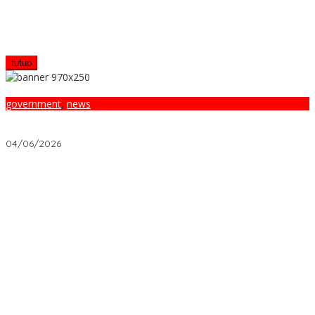
tutup
government
,
news
Bansos Terbaru Hari Ini: Fakta Mengejutkan yang Pemerintah
Sembunyikan
04/06/2026
Ketika Warisan Meninggalkan Sengketa? Begini Hukum di
Indonesia Menyelesaikannya
Properti: KPR Syariah vs Konvensional, Mana Lebih Untung?
Asuransi yang Ditolak Perusahaan: 5 Fakta Suram yang Wajib
Diketahui
Kisah Nyata: Pinjaman 5 Juta yang Bikin Usaha Naik Kelas
Investasi 5 Juta Ini: Saham atau Reksadana yang Lebih Untung?