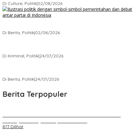
Di Culture, Politik
|
02/08/2026
Ketika Politik Bikin Pusing, Ini yang Bikin Damai di Kelas
Menengah
Di Berita, Politik
|
02/08/2026
Kisah Mengejutkan dari Kasus Korupsi Terbaru yang Menampar
Kita Semua
Di Kriminal, Politik
|
24/07/2026
5 Polemik Pemerintah Terbaru yang Bikin Masyarakat Naik Turun
Emosi
Di Berita, Politik
|
24/07/2026
Berita Terpopuler
Kenal Pamit AKBP Edwar Zulkarnain Dan AKBP Fiki Novian
Ardiansyah Resmi Jabat Kapolres Karawang
877 Dilihat
Jumat Berkah, Relawan Reaksi Kembali Tebar Kebaikan dengan