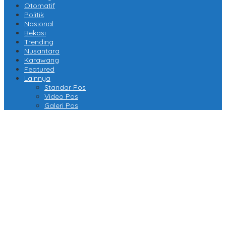
Otomatif
Politik
Nasional
Bekasi
Trending
Nusantara
Karawang
Featured
Lainnya
Standar Pos
Video Pos
Galeri Pos