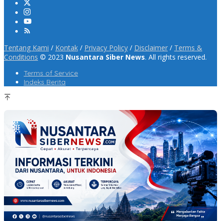
Tentang Kami
/
Kontak
/
Privacy Policy
/
Disclaimer
/
Terms &
Conditions
© 2023
Nusantara Siber News
. All rights reserved.
Terms of Service
Indeks Berita