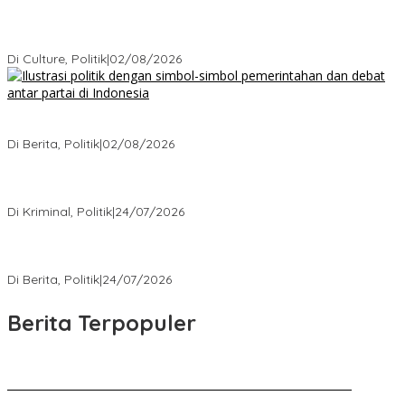
Cikarang Bukan Sekadar Kota Satelit: Fakta Mengejutkan di Balik
Ibu Kota Industri Jawa…
Di Culture, Politik
|
02/08/2026
Ketika Politik Bikin Pusing, Ini yang Bikin Damai di Kelas
Menengah
Di Berita, Politik
|
02/08/2026
Kisah Mengejutkan dari Kasus Korupsi Terbaru yang Menampar
Kita Semua
Di Kriminal, Politik
|
24/07/2026
5 Polemik Pemerintah Terbaru yang Bikin Masyarakat Naik Turun
Emosi
Di Berita, Politik
|
24/07/2026
Berita Terpopuler
Kenal Pamit AKBP Edwar Zulkarnain Dan AKBP Fiki Novian
Ardiansyah Resmi Jabat Kapolres Karawang