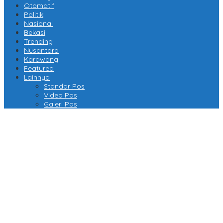
Otomatif
Politik
Nasional
Bekasi
Trending
Nusantara
Karawang
Featured
Lainnya
Standar Pos
Video Pos
Galeri Pos