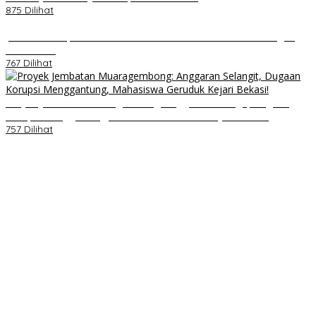
875 Dilihat
Jumat Berkah, Relawan Reaksi Kembali Tebar Kebaikan dengan
Nasi Kotak
767 Dilihat
Proyek Jembatan Muaragembong: Anggaran Selangit, Dugaan
Korupsi Menggantung, Mahasiswa Geruduk Kejari Bekasi!
757 Dilihat