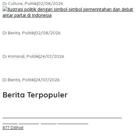
Di Culture, Politik
|
02/08/2026
Ketika Politik Bikin Pusing, Ini yang Bikin Damai di Kelas
Menengah
Di Berita, Politik
|
02/08/2026
Kisah Mengejutkan dari Kasus Korupsi Terbaru yang Menampar
Kita Semua
Di Kriminal, Politik
|
24/07/2026
5 Polemik Pemerintah Terbaru yang Bikin Masyarakat Naik Turun
Emosi
Di Berita, Politik
|
24/07/2026
Berita Terpopuler
Kenal Pamit AKBP Edwar Zulkarnain Dan AKBP Fiki Novian
Ardiansyah Resmi Jabat Kapolres Karawang
877 Dilihat
Jumat Berkah, Relawan Reaksi Kembali Tebar Kebaikan dengan