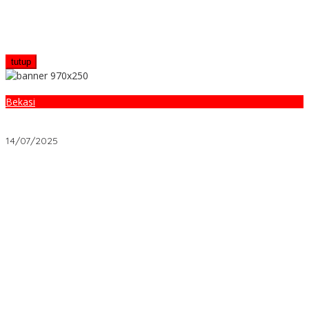
tutup
Bekasi
DPRD Soroti Krisis di RSUD Cabangbungin: Desak Bupati Copot
Dirut dr. Erni Herdiani
14/07/2025
Ketika Warisan Meninggalkan Sengketa? Begini Hukum di
Indonesia Menyelesaikannya
Properti: KPR Syariah vs Konvensional, Mana Lebih Untung?
Asuransi yang Ditolak Perusahaan: 5 Fakta Suram yang Wajib
Diketahui
Kisah Nyata: Pinjaman 5 Juta yang Bikin Usaha Naik Kelas
Investasi 5 Juta Ini: Saham atau Reksadana yang Lebih Untung?