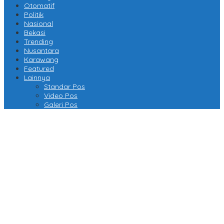
Otomatif
Politik
Nasional
Bekasi
Trending
Nusantara
Karawang
Featured
Lainnya
Standar Pos
Video Pos
Galeri Pos