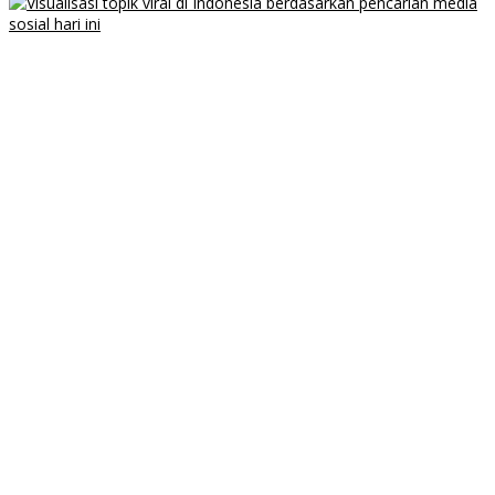
Apakah MPR RI Benar akan Ubah UUD 1945 Tahun Ini? Tuntas!