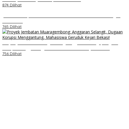
874 Dilihat
Jumat Berkah, Relawan Reaksi Kembali Tebar Kebaikan dengan
Nasi Kotak
765 Dilihat
Proyek Jembatan Muaragembong: Anggaran Selangit, Dugaan
Korupsi Menggantung, Mahasiswa Geruduk Kejari Bekasi!
756 Dilihat