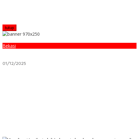
tutup
Bekasi
Serah Terima Jabatan Kepala UPTD Puskesmas Kedungwaringin
Resmi Digelar
01/12/2025
Warga Karawang Ajukan Keberatan atas Penolakan Akses LHP
2025, Soroti Keterbukaan Informasi Publik
Mengapa Pemerintah Kini Berubah: Kisah RT yang Membuat
Warga Berdaya
Ekonomi Indonesia 2024: 3 Fakta Mengejutkan yang Akan
Mengubah Cara Anda Berinvestasi
Trending 2024: Kenapa Metaverse Sudah Mati—dan Apa yang
Mematikannya