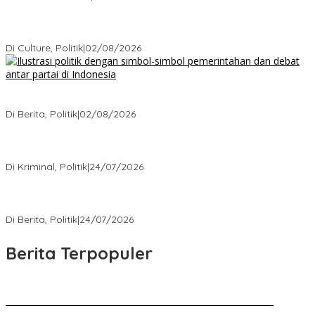
Cikarang Bukan Sekadar Kota Satelit: Fakta Mengejutkan di Balik
Ibu Kota Industri Jawa…
Di Culture, Politik
|
02/08/2026
Ketika Politik Bikin Pusing, Ini yang Bikin Damai di Kelas
Menengah
Di Berita, Politik
|
02/08/2026
Kisah Mengejutkan dari Kasus Korupsi Terbaru yang Menampar
Kita Semua
Di Kriminal, Politik
|
24/07/2026
5 Polemik Pemerintah Terbaru yang Bikin Masyarakat Naik Turun
Emosi
Di Berita, Politik
|
24/07/2026
Berita Terpopuler
Kenal Pamit AKBP Edwar Zulkarnain Dan AKBP Fiki Novian
Ardiansyah Resmi Jabat Kapolres Karawang