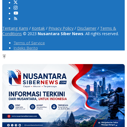
Tentang Kami
/
Kontak
/
Privacy Policy
/
Disclaimer
/
Terms &
Conditions
© 2023
Nusantara Siber News
. All rights reserved.
Terms of Service
Indeks Berita