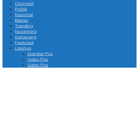
Otomatif
Politik
Nasional
Bekasi
Trending
Nusantara
Karawang
Featured
Lainnya
Standar Pos
Video Pos
Galeri Pos