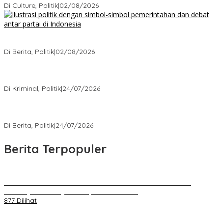
Di Culture, Politik
|
02/08/2026
Ketika Politik Bikin Pusing, Ini yang Bikin Damai di Kelas
Menengah
Di Berita, Politik
|
02/08/2026
Kisah Mengejutkan dari Kasus Korupsi Terbaru yang Menampar
Kita Semua
Di Kriminal, Politik
|
24/07/2026
5 Polemik Pemerintah Terbaru yang Bikin Masyarakat Naik Turun
Emosi
Di Berita, Politik
|
24/07/2026
Berita Terpopuler
Kenal Pamit AKBP Edwar Zulkarnain Dan AKBP Fiki Novian
Ardiansyah Resmi Jabat Kapolres Karawang
877 Dilihat
Jumat Berkah, Relawan Reaksi Kembali Tebar Kebaikan dengan