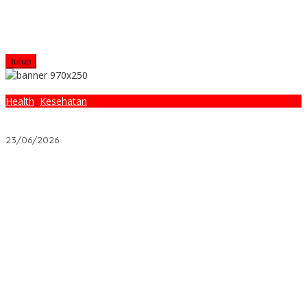
tutup
Health
,
Kesehatan
Mengapa Stres Menyusup ke Kehidupan Kita? Ternyata Ini
Penyebabnya
23/06/2026
Ketika Warisan Meninggalkan Sengketa? Begini Hukum di
Indonesia Menyelesaikannya
Properti: KPR Syariah vs Konvensional, Mana Lebih Untung?
Asuransi yang Ditolak Perusahaan: 5 Fakta Suram yang Wajib
Diketahui
Kisah Nyata: Pinjaman 5 Juta yang Bikin Usaha Naik Kelas
Investasi 5 Juta Ini: Saham atau Reksadana yang Lebih Untung?