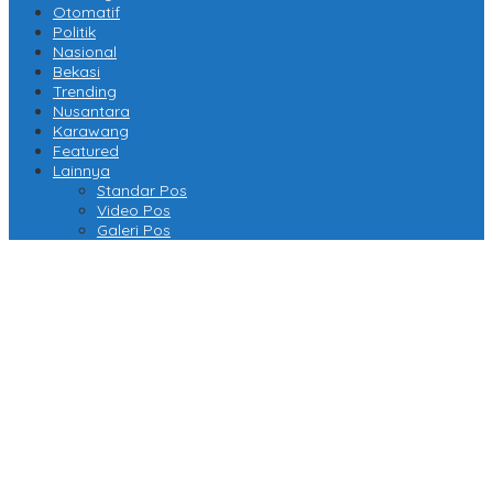
Otomatif
Politik
Nasional
Bekasi
Trending
Nusantara
Karawang
Featured
Lainnya
Standar Pos
Video Pos
Galeri Pos