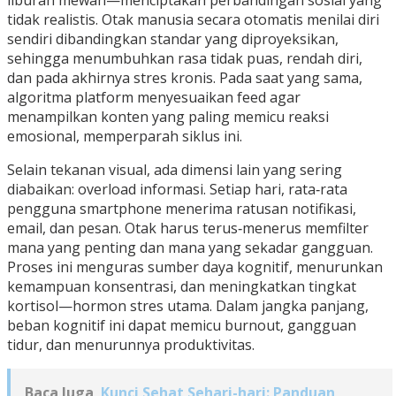
liburan mewah—menciptakan perbandingan sosial yang
tidak realistis. Otak manusia secara otomatis menilai diri
sendiri dibandingkan standar yang diproyeksikan,
sehingga menumbuhkan rasa tidak puas, rendah diri,
dan pada akhirnya stres kronis. Pada saat yang sama,
algoritma platform menyesuaikan feed agar
menampilkan konten yang paling memicu reaksi
emosional, memperparah siklus ini.
Selain tekanan visual, ada dimensi lain yang sering
diabaikan: overload informasi. Setiap hari, rata‑rata
pengguna smartphone menerima ratusan notifikasi,
email, dan pesan. Otak harus terus‑menerus memfilter
mana yang penting dan mana yang sekadar gangguan.
Proses ini menguras sumber daya kognitif, menurunkan
kemampuan konsentrasi, dan meningkatkan tingkat
kortisol—hormon stres utama. Dalam jangka panjang,
beban kognitif ini dapat memicu burnout, gangguan
tidur, dan menurunnya produktivitas.
Baca Juga
Kunci Sehat Sehari-hari: Panduan