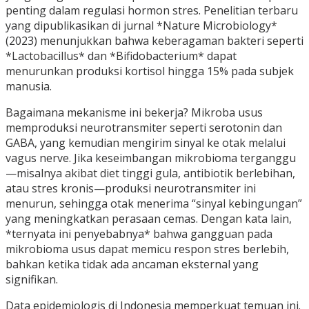
penting dalam regulasi hormon stres. Penelitian terbaru
yang dipublikasikan di jurnal *Nature Microbiology*
(2023) menunjukkan bahwa keberagaman bakteri seperti
*Lactobacillus* dan *Bifidobacterium* dapat
menurunkan produksi kortisol hingga 15% pada subjek
manusia.
Bagaimana mekanisme ini bekerja? Mikroba usus
memproduksi neurotransmiter seperti serotonin dan
GABA, yang kemudian mengirim sinyal ke otak melalui
vagus nerve. Jika keseimbangan mikrobioma terganggu
—misalnya akibat diet tinggi gula, antibiotik berlebihan,
atau stres kronis—produksi neurotransmiter ini
menurun, sehingga otak menerima “sinyal kebingungan”
yang meningkatkan perasaan cemas. Dengan kata lain,
*ternyata ini penyebabnya* bahwa gangguan pada
mikrobioma usus dapat memicu respon stres berlebih,
bahkan ketika tidak ada ancaman eksternal yang
signifikan.
Data epidemiologis di Indonesia memperkuat temuan ini.