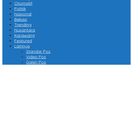
Otomatif
Politik
Nasional
Bekasi
Trending
Nusantara
Karawang
Featured
Lainnya
Standar Pos
Video Pos
Galeri Pos