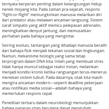
ternyata berperan penting dalam kelangsungan hidup
nenek moyang kita. Pada zaman pra‑sejarah, respons
“fight‑or‑flight” memungkinkan manusia melarikan diri
dari predator atau melawan ancaman langsung. Sistem
saraf simpatis yang aktif memicu pelepasan adrenalin,
meningkatkan denyut jantung, dan memusatkan
perhatian pada bahaya yang mengintai.
Seiring evolusi, tantangan yang dihadapi manusia beralih
dari bahaya fisik menjadi tekanan sosial dan lingkungan.
Namun, mekanisme biologis yang sama tetap
terprogram dalam DNA kita. Inilah yang membuat stres
tidak hanya muncul sebagai reaksi instan, melainkan
menjadi kondisi kronis ketika rangsangan terus‑menerus
menekan sistem tubuh. Pada dasarnya, otak kita masih
mengira ancaman modern—seperti deadline pekerjaan
atau notifikasi media sosial—adalah bahaya yang
memerlukan respons cepat.
Penelitian terbaru dalam neurobiologi menunjukkan
bahwa paparan stres berulang dapat mengubah