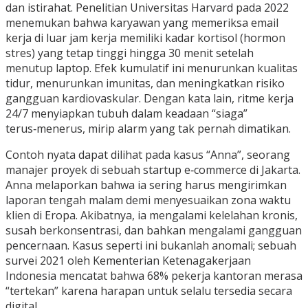
dan istirahat. Penelitian Universitas Harvard pada 2022
menemukan bahwa karyawan yang memeriksa email
kerja di luar jam kerja memiliki kadar kortisol (hormon
stres) yang tetap tinggi hingga 30 menit setelah
menutup laptop. Efek kumulatif ini menurunkan kualitas
tidur, menurunkan imunitas, dan meningkatkan risiko
gangguan kardiovaskular. Dengan kata lain, ritme kerja
24/7 menyiapkan tubuh dalam keadaan “siaga”
terus‑menerus, mirip alarm yang tak pernah dimatikan.
Contoh nyata dapat dilihat pada kasus “Anna”, seorang
manajer proyek di sebuah startup e‑commerce di Jakarta.
Anna melaporkan bahwa ia sering harus mengirimkan
laporan tengah malam demi menyesuaikan zona waktu
klien di Eropa. Akibatnya, ia mengalami kelelahan kronis,
susah berkonsentrasi, dan bahkan mengalami gangguan
pencernaan. Kasus seperti ini bukanlah anomali; sebuah
survei 2021 oleh Kementerian Ketenagakerjaan
Indonesia mencatat bahwa 68% pekerja kantoran merasa
“tertekan” karena harapan untuk selalu tersedia secara
digital.