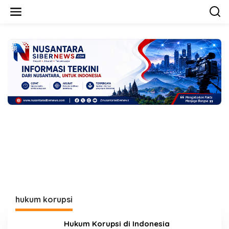
L
e
w
a
t
i
k
e
k
o
n
t
e
n
hukum korupsi
Hukum Korupsi di Indonesia