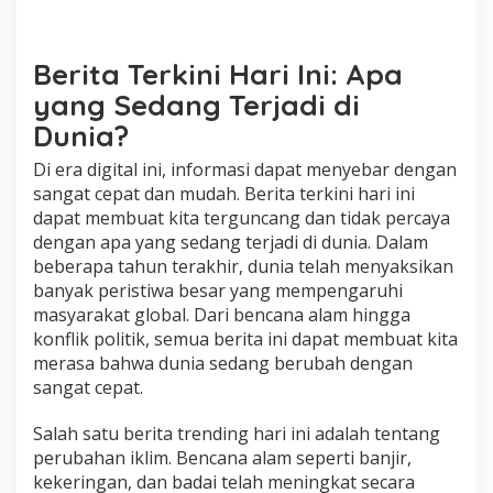
P
e
r
c
Berita Terkini Hari Ini: Apa
a
yang Sedang Terjadi di
y
a
Dunia?
A
p
Di era digital ini, informasi dapat menyebar dengan
a
sangat cepat dan mudah. Berita terkini hari ini
y
dapat membuat kita terguncang dan tidak percaya
a
dengan apa yang sedang terjadi di dunia. Dalam
n
g
beberapa tahun terakhir, dunia telah menyaksikan
S
banyak peristiwa besar yang mempengaruhi
e
masyarakat global. Dari bencana alam hingga
d
konflik politik, semua berita ini dapat membuat kita
a
n
merasa bahwa dunia sedang berubah dengan
g
sangat cepat.
T
e
Salah satu berita trending hari ini adalah tentang
r
perubahan iklim. Bencana alam seperti banjir,
j
a
kekeringan, dan badai telah meningkat secara