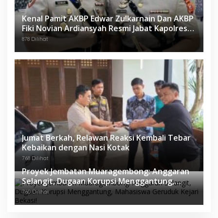
Kenal Pamit AKBP Edwar Zulkarnain Dan AKBP
Fiki Novian Ardiansyah Resmi Jabat Kapolres
Karawang
878 Dilihat
Jumat Berkah, Relawan Reaksi Kembali Tebar
Kebaikan dengan Nasi Kotak
768 Dilihat
Proyek Jembatan Muaragembong: Anggaran
Selangit, Dugaan Korupsi Menggantung,
Mahasiswa Geruduk Kejari Bekasi!
760 Dilihat