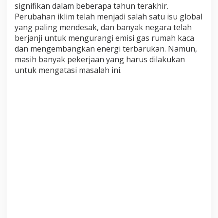
d
signifikan dalam beberapa tahun terakhir.
i
Perubahan iklim telah menjadi salah satu isu global
d
yang paling mendesak, dan banyak negara telah
i
berjanji untuk mengurangi emisi gas rumah kaca
D
u
dan mengembangkan energi terbarukan. Namun,
n
masih banyak pekerjaan yang harus dilakukan
i
untuk mengatasi masalah ini.
a
S
a
a
t
I
n
i