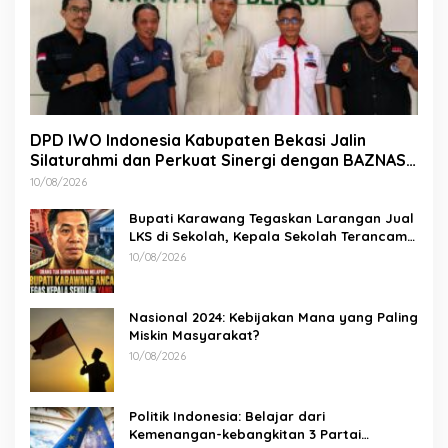
DPD IWO Indonesia Kabupaten Bekasi Jalin
Silaturahmi dan Perkuat Sinergi dengan BAZNAS
Kabupaten Bekasi
10/08/2026
Bupati Karawang Tegaskan Larangan Jual
LKS di Sekolah, Kepala Sekolah Terancam
Dicopot
10/08/2026
Nasional 2024: Kebijakan Mana yang Paling
Miskin Masyarakat?
10/08/2026
Politik Indonesia: Belajar dari
Kemenangan-kebangkitan 3 Partai