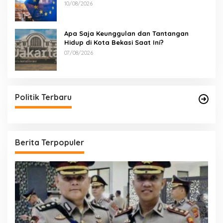
Minoritas
10/08/2026
Apa Saja Keunggulan dan Tantangan
Hidup di Kota Bekasi Saat Ini?
07/08/2026
Politik Terbaru
Berita Terpopuler