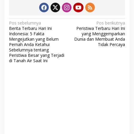
N
Pos sebelumnya
Pos berikutnya
Berita Terbaru Hari Ini
Peristiwa Terbaru Hari Ini
a
Indonesia: 5 Fakta
yang Menggemparkan
v
Mengejutkan yang Belum
Dunia dan Membuat Anda
Pernah Anda Ketahui
Tidak Percaya
i
Sebelumnya tentang
Peristiwa Besar yang Terjadi
g
di Tanah Air Saat Ini
a
s
i
p
o
s