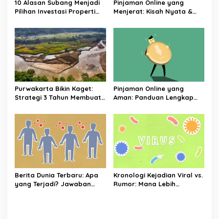
10 Alasan Subang Menjadi
Pinjaman Online yang
Pilihan Investasi Properti
Menjerat: Kisah Nyata &
Paling Menguntungkan di
Cara Menghindarinya
Jawa Barat
Purwakarta Bikin Kaget:
Pinjaman Online yang
Strategi 3 Tahun Membuat
Aman: Panduan Lengkap
Kota Kecil Jadi Magnet
dari Syarat Hingga
Investasi
Pelunasan
Berita Dunia Terbaru: Apa
Kronologi Kejadian Viral vs.
yang Terjadi? Jawaban
Rumor: Mana Lebih
Lengkap & Mengejutkan
Mengguncang?