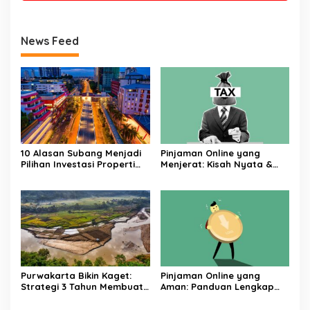
News Feed
10 Alasan Subang Menjadi
Pinjaman Online yang
Pilihan Investasi Properti
Menjerat: Kisah Nyata &
Paling Menguntungkan di
Cara Menghindarinya
Jawa Barat
Purwakarta Bikin Kaget:
Pinjaman Online yang
Strategi 3 Tahun Membuat
Aman: Panduan Lengkap
Kota Kecil Jadi Magnet
dari Syarat Hingga
Investasi
Pelunasan