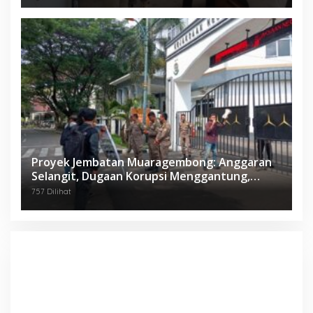
Proyek Jembatan Muaragembong: Anggaran
Selangit, Dugaan Korupsi Menggantung,
Mahasiswa Geruduk Kejari Bekasi!
757 Dilihat