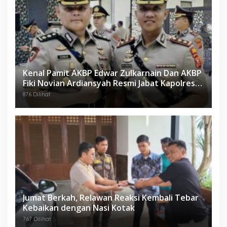
Kenal Pamit AKBP Edwar Zulkarnain Dan AKBP
Fiki Novian Ardiansyah Resmi Jabat Kapolres
Karawang
876 Dilihat
Jumat Berkah, Relawan Reaksi Kembali Tebar
Kebaikan dengan Nasi Kotak
767 Dilihat