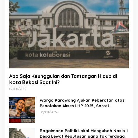
Apa Saja Keunggulan dan Tantangan Hidup di
Kota Bekasi Saat Ini?
07/08/2026
Warga Karawang Ajukan Keberatan atas
Penolakan Akses LHP 2025, Soroti
Keterbukaan Informasi Publik
06/08/2026
Bagaimana Politik Lokal Mengubah Nasib 1
Desa Lewat Keputusan yang Tak Terduga