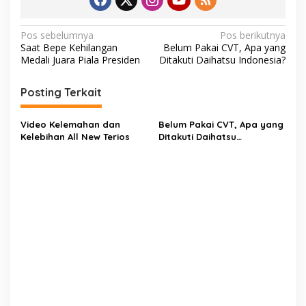
N
Pos sebelumnya
Pos berikutnya
Saat Bepe Kehilangan
Belum Pakai CVT, Apa yang
a
Medali Juara Piala Presiden
Ditakuti Daihatsu Indonesia?
v
i
Posting Terkait
g
Video Kelemahan dan
Belum Pakai CVT, Apa yang
a
Kelebihan All New Terios
Ditakuti Daihatsu
s
Indonesia?
i
p
o
s