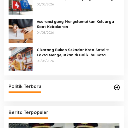
06/08/2026
Asuransi yang Menyelamatkan Keluarga
Saat Kebakaran
04/08/2026
Cikarang Bukan Sekadar Kota Satelit:
Fakta Mengejutkan di Balik Ibu Kota
Industri Jawa…
02/08/2026
Politik Terbaru
Berita Terpopuler