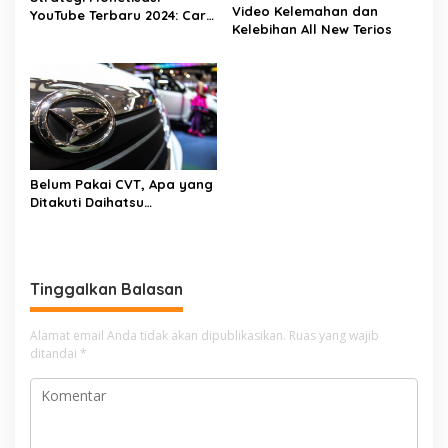
Video Kelemahan dan
YouTube Terbaru 2024: Cara
Kelebihan All New Terios
Efektif Menghasilkan Uang
Dari Kanal Anda
Belum Pakai CVT, Apa yang
Ditakuti Daihatsu
Indonesia?
Tinggalkan Balasan
Alamat email Anda tidak akan dipublikasikan.
Ruas yang wajib
ditandai
*