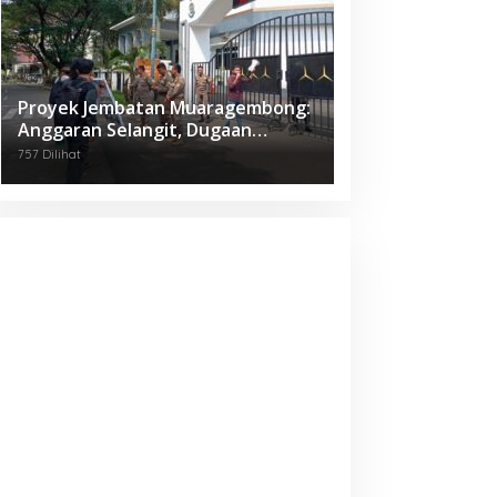
Proyek Jembatan Muaragembong:
Anggaran Selangit, Dugaan
Korupsi Menggantung, Mahasiswa
757 Dilihat
Geruduk Kejari Bekasi!