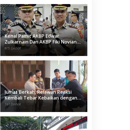
Kenal Pamit AKBP Edwar
Zulkarnain Dan AKBP Fiki Novian
Ardiansyah Resmi Jabat Kapolres
875 Dilihat
Karawang
Jumat Berkah, Relawan Reaksi
Kembali Tebar Kebaikan dengan
Nasi Kotak
767 Dilihat