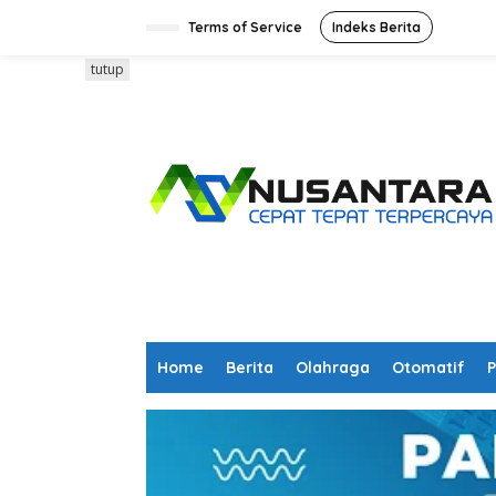
L
e
Terms of Service
Indeks Berita
w
a
tutup
t
i
k
e
k
o
n
t
e
n
Home
Berita
Olahraga
Otomatif
P