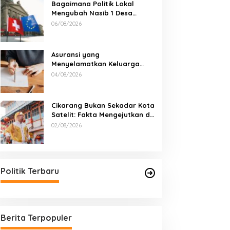
Bagaimana Politik Lokal
Mengubah Nasib 1 Desa
Lewat Keputusan yang Tak
06/08/2026
Terduga
Asuransi yang
Menyelamatkan Keluarga
Saat Kebakaran
04/08/2026
Cikarang Bukan Sekadar Kota
Satelit: Fakta Mengejutkan di
Balik Ibu Kota Industri Jawa…
02/08/2026
Politik Terbaru
Berita Terpopuler