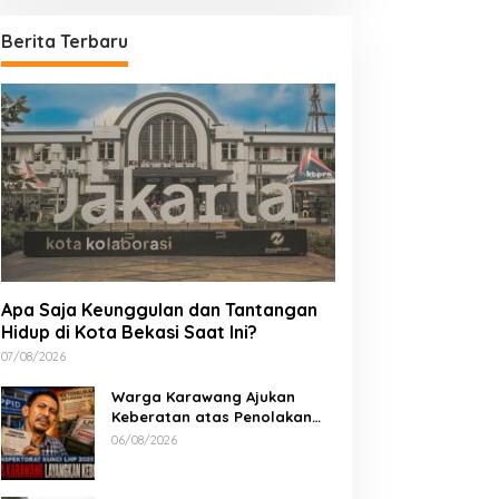
Berita Terbaru
Apa Saja Keunggulan dan Tantangan
Hidup di Kota Bekasi Saat Ini?
07/08/2026
Warga Karawang Ajukan
Keberatan atas Penolakan
Akses LHP 2025, Soroti
06/08/2026
Keterbukaan Informasi Publik