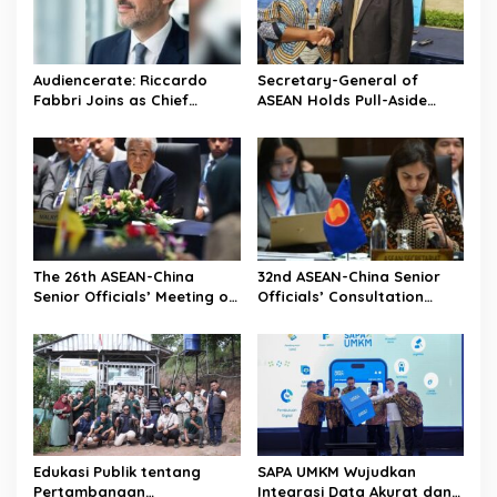
Audiencerate: Riccardo
Secretary-General of
Fabbri Joins as Chief
ASEAN Holds Pull-Aside
Technology Officer—The AI-
Meeting with Director-
Driven Phase of the
General of the World Trade
Platforms for SMEs and
Organization
Media Agencies Begins
The 26th ASEAN-China
32nd ASEAN-China Senior
Senior Officials’ Meeting on
Officials’ Consultation
the Implementation of the
convenes in Kuala Lumpur
Declaration on the
Conduct of Parties in the
South China Sea convenes
in Kuala Lumpur
Edukasi Publik tentang
SAPA UMKM Wujudkan
Pertambangan
Integrasi Data Akurat dan