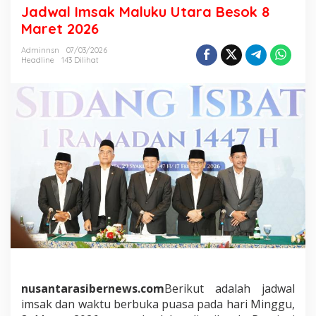
k
Jadwal Imsak Maluku Utara Besok 8
8
Maret 2026
M
a
Adminnsn
07/03/2026
r
Headline
143 Dilihat
e
t
2
0
2
6
nusantarasibernews.com
Berikut adalah jadwal
imsak dan waktu berbuka puasa pada hari Minggu,