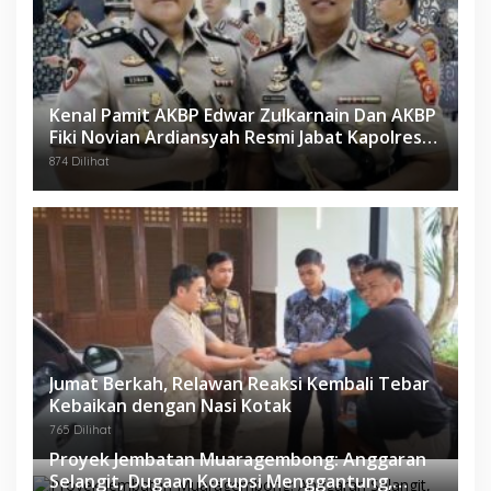
Kenal Pamit AKBP Edwar Zulkarnain Dan AKBP
Fiki Novian Ardiansyah Resmi Jabat Kapolres
Karawang
874 Dilihat
Jumat Berkah, Relawan Reaksi Kembali Tebar
Kebaikan dengan Nasi Kotak
765 Dilihat
Proyek Jembatan Muaragembong: Anggaran
Selangit, Dugaan Korupsi Menggantung,