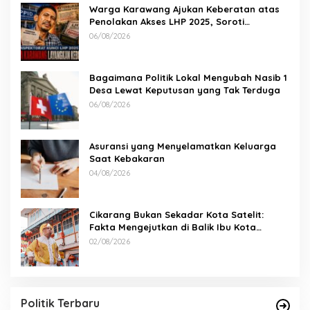
Warga Karawang Ajukan Keberatan atas
Penolakan Akses LHP 2025, Soroti
Keterbukaan Informasi Publik
06/08/2026
Bagaimana Politik Lokal Mengubah Nasib 1
Desa Lewat Keputusan yang Tak Terduga
06/08/2026
Asuransi yang Menyelamatkan Keluarga
Saat Kebakaran
04/08/2026
Cikarang Bukan Sekadar Kota Satelit:
Fakta Mengejutkan di Balik Ibu Kota
Industri Jawa…
02/08/2026
Politik Terbaru