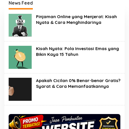
News Feed
N
Pinjaman Online yang Menjerat: Kisah
U
Nyata & Cara Menghindarinya
S
A
N
T
A
R
Kisah Nyata: Pola Investasi Emas yang
A
Bikin Kaya 15 Tahun
S
I
B
E
R
N
Apakah Cicilan 0% Benar-benar Gratis?
E
Syarat & Cara Memanfaatkannya
W
S