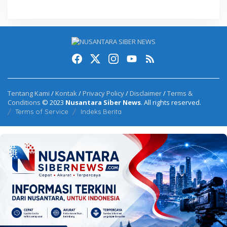
Tentang Kami
/
Kontak
/
Privacy Policy
/
Disclaimer
/
Terms &
Conditions
© 2023
Nusantara Siber News
. All rights reserved.
Terms of Service
Indeks Berita