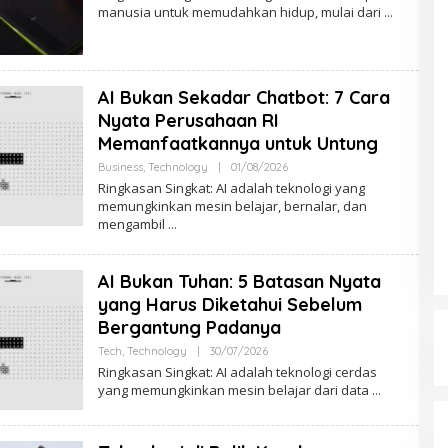
E
manusia untuk memudahkan hidup, mulai dari
H
A
D
M
I
N
AI Bukan Sekadar Chatbot: 7 Cara
N
S
Nyata Perusahaan RI
N
Memanfaatkannya untuk Untung
Business
,
Technology
|
01/08/2026
O
L
Ringkasan Singkat: AI adalah teknologi yang
E
memungkinkan mesin belajar, bernalar, dan
H
mengambil
A
D
M
I
AI Bukan Tuhan: 5 Batasan Nyata
N
N
yang Harus Diketahui Sebelum
S
N
Bergantung Padanya
Tech
,
Technology
|
30/07/2026
O
L
Ringkasan Singkat: AI adalah teknologi cerdas
E
yang memungkinkan mesin belajar dari data
H
A
D
M