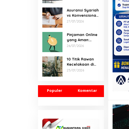
Damai di Kelas
Menengah
Asuransi Syariah
vs Konvensional:
Rahasia Hemat
27/07/2026
yang
Tersembunyi
Pinjaman Online
yang Aman:
Panduan
26/07/2026
Lengkap dari
Syarat Hingga
10 Titik Rawan
Pelunasan
Kecelakaan di
Indonesia &
25/07/2026
Solusi Cepat
untuk Selamat
Hari Ini
Populer
Komentar