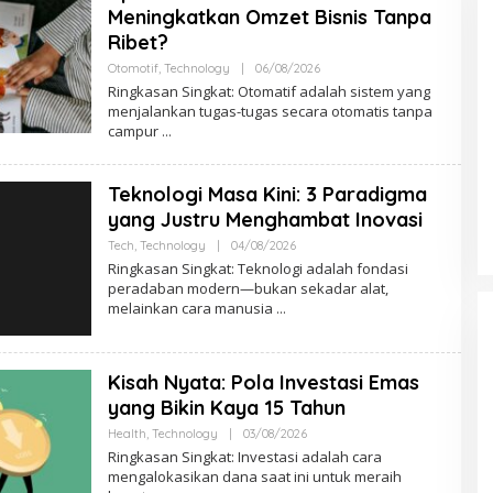
Meningkatkan Omzet Bisnis Tanpa
Ribet?
Otomotif
,
Technology
|
06/08/2026
O
L
Ringkasan Singkat: Otomatif adalah sistem yang
E
menjalankan tugas-tugas secara otomatis tanpa
H
campur
A
D
M
I
Teknologi Masa Kini: 3 Paradigma
N
N
yang Justru Menghambat Inovasi
S
N
Tech
,
Technology
|
04/08/2026
O
L
Ringkasan Singkat: Teknologi adalah fondasi
E
peradaban modern—bukan sekadar alat,
H
melainkan cara manusia
A
D
M
I
N
Kisah Nyata: Pola Investasi Emas
N
S
yang Bikin Kaya 15 Tahun
N
Health
,
Technology
|
03/08/2026
O
L
Ringkasan Singkat: Investasi adalah cara
E
mengalokasikan dana saat ini untuk meraih
H