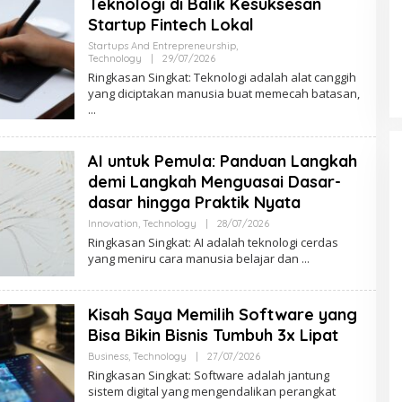
Teknologi di Balik Kesuksesan
I
N
Startup Fintech Lokal
N
S
Startups And Entrepreneurship
,
N
Technology
|
29/07/2026
O
L
Ringkasan Singkat: Teknologi adalah alat canggih
E
yang diciptakan manusia buat memecah batasan,
H
A
D
M
I
AI untuk Pemula: Panduan Langkah
N
N
demi Langkah Menguasai Dasar-
S
N
dasar hingga Praktik Nyata
Innovation
,
Technology
|
28/07/2026
O
L
Ringkasan Singkat: AI adalah teknologi cerdas
E
yang meniru cara manusia belajar dan
H
A
D
M
Kisah Saya Memilih Software yang
I
N
Bisa Bikin Bisnis Tumbuh 3x Lipat
N
S
Business
,
Technology
|
27/07/2026
O
N
L
Ringkasan Singkat: Software adalah jantung
E
sistem digital yang mengendalikan perangkat
H