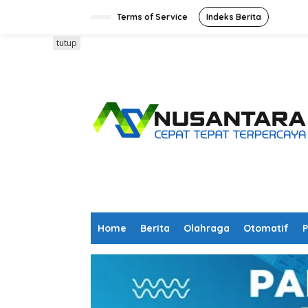
L
e
Terms of Service
Indeks Berita
w
a
tutup
t
i
k
e
k
o
n
t
e
n
Home
Berita
Olahraga
Otomatif
P