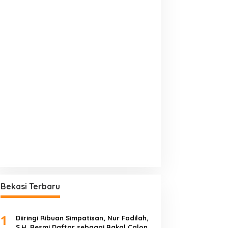
Bekasi Terbaru
1
Diiringi Ribuan Simpatisan, Nur Fadilah,
S.H. Resmi Daftar sebagai Bakal Calon