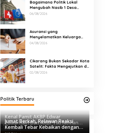
Bagaimana Politik Lokal
Mengubah Nasib 1 Desa
Lewat Keputusan yang Tak
06/08/2026
Terduga
Asuransi yang
Menyelamatkan Keluarga
Saat Kebakaran
04/08/2026
Cikarang Bukan Sekadar Kota
Satelit: Fakta Mengejutkan di
Balik Ibu Kota Industri Jawa…
02/08/2026
Politik Terbaru
Kenal Pamit AKBP Edwar
Jumat Berkah, Relawan Reaksi
Zulkarnain Dan AKBP Fiki Novian
Berita Terpopuler
Kembali Tebar Kebaikan dengan
Ardiansyah Resmi Jabat Kapolres
876 Dilihat