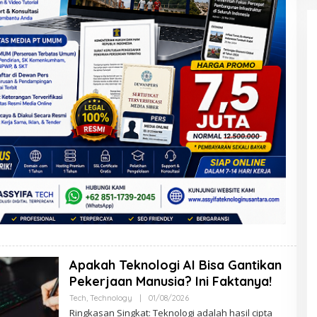
Apakah Teknologi AI Bisa Gantikan
Pekerjaan Manusia? Ini Faktanya!
Tech
,
Technology
|
01/08/2026
O
L
Ringkasan Singkat: Teknologi adalah hasil cipta