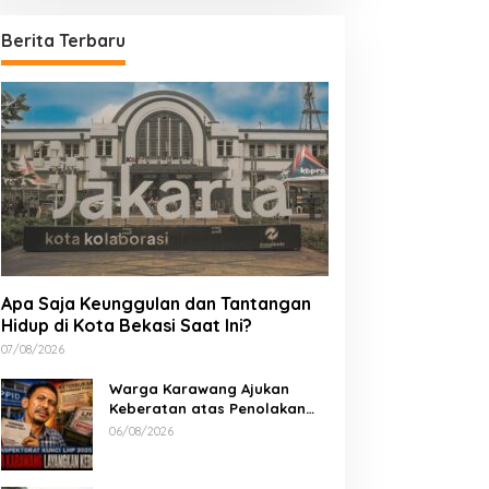
Berita Terbaru
Apa Saja Keunggulan dan Tantangan
Hidup di Kota Bekasi Saat Ini?
07/08/2026
Warga Karawang Ajukan
Keberatan atas Penolakan
Akses LHP 2025, Soroti
06/08/2026
Keterbukaan Informasi Publik