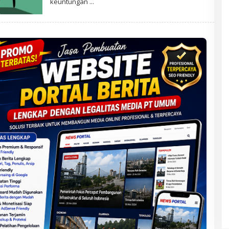
keuntungan
A
D
M
I
N
N
S
N