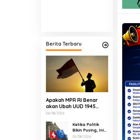
Berita Terbaru
Apakah MPR RI Benar
akan Ubah UUD 1945
Tahun Ini? Tuntas!
06/08/2026
Ketika Politik
Bikin Pusing, Ini
yang Bikin
02/08/2026