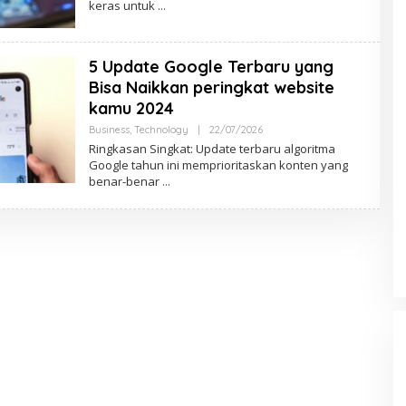
keras untuk
A
D
M
I
N
5 Update Google Terbaru yang
N
S
Bisa Naikkan peringkat website
N
kamu 2024
Business
,
Technology
|
22/07/2026
O
L
Ringkasan Singkat: Update terbaru algoritma
E
Google tahun ini memprioritaskan konten yang
H
benar-benar
A
D
M
I
N
N
S
N