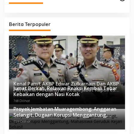
Berita Terpopuler
Kenal Pamit AKBP Edwar Zulkarnain Dan AKBP
Jumat Berkah, Relawan Reaksi Kembali Tebar
Fiki Novian Ardiansyah Resmi Jabat Kapolres
Kebaikan dengan Nasi Kotak
Karawang
878 Dilihat
768 Dilihat
Proyek Jembatan Muaragembong: Anggaran
Selangit, Dugaan Korupsi Menggantung,
Mahasiswa Geruduk Kejari Bekasi!
759 Dilihat