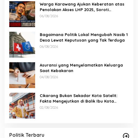
Warga Karawang Ajukan Keberatan atas
Penolakan Akses LHP 2025, Soroti
Keterbukaan Informasi Publik
06/08/2026
Bagaimana Politik Lokal Mengubah Nasib 1
Desa Lewat Keputusan yang Tak Terduga
06/08/2026
Asuransi yang Menyelamatkan Keluarga
Saat Kebakaran
04/08/2026
Cikarang Bukan Sekadar Kota Satelit:
Fakta Mengejutkan di Balik Ibu Kota
Industri Jawa…
02/08/2026
Politik Terbaru