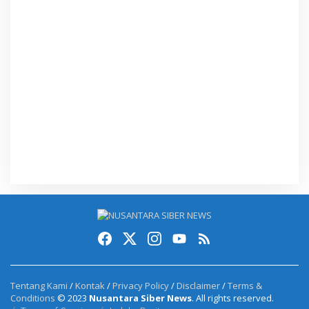
Tentang Kami
/
Kontak
/
Privacy Policy
/
Disclaimer
/
Terms &
Conditions
© 2023
Nusantara Siber News
. All rights reserved.