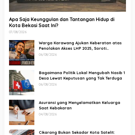
Apa Saja Keunggulan dan Tantangan Hidup di
Kota Bekasi Saat Ini?
07/08/2026
Warga Karawang Ajukan Keberatan atas
Penolakan Akses LHP 2025, Soroti
Keterbukaan Informasi Publik
06/08/2026
Bagaimana Politik Lokal Mengubah Nasib 1
Desa Lewat Keputusan yang Tak Terduga
06/08/2026
Asuransi yang Menyelamatkan Keluarga
Saat Kebakaran
04/08/2026
Cikarang Bukan Sekadar Kota Satelit: