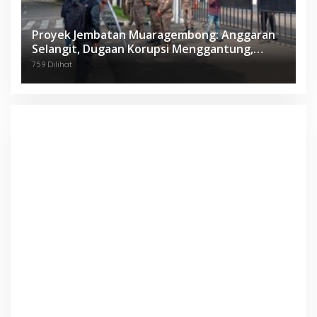
Proyek Jembatan Muaragembong: Anggaran
Selangit, Dugaan Korupsi Menggantung,
Mahasiswa Geruduk Kejari Bekasi!
759 Dilihat