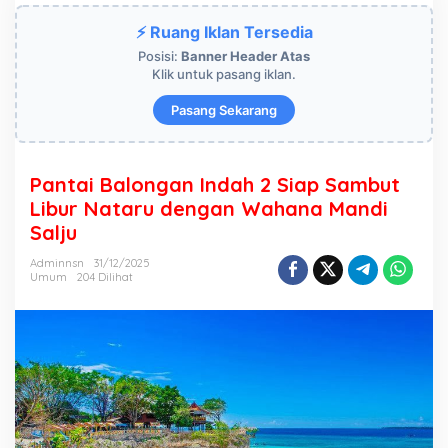
n
⚡ Ruang Iklan Tersedia
t
a
Posisi:
Banner Header Atas
i
Klik untuk pasang iklan.
B
a
Pasang Sekarang
l
o
n
g
Pantai Balongan Indah 2 Siap Sambut
a
Libur Nataru dengan Wahana Mandi
n
Salju
I
n
Adminnsn
31/12/2025
d
Umum
204 Dilihat
a
h
2
S
i
a
p
S
a