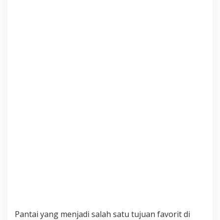
n
a
M
a
n
d
i
S
a
l
j
u
Pantai yang menjadi salah satu tujuan favorit di