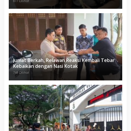
Karawang
877 Dilihat
Jumat Berkah, Relawan Reaksi Kembali Tebar
Kebaikan dengan Nasi Kotak
768 Dilihat