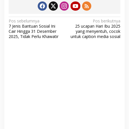
N
Pos sebelumnya
Pos berikutnya
7 Jenis Bantuan Sosial Ini
25 ucapan Hari Ibu 2025
a
Cair Hingga 31 Desember
yang menyentuh, cocok
v
2025, Tidak Perlu Khawatir
untuk caption media sosial
i
g
a
s
i
p
o
s