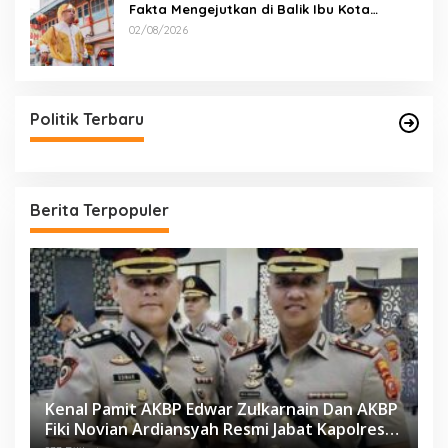
Fakta Mengejutkan di Balik Ibu Kota
Industri Jawa…
02/08/2026
Politik Terbaru
Berita Terpopuler
Kenal Pamit AKBP Edwar Zulkarnain Dan AKBP
Fiki Novian Ardiansyah Resmi Jabat Kapolres