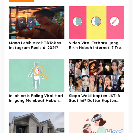
Mana Lebih Viral: TikTok vs
Video Viral Terbaru yang
Instagram Reels di 2024?
Bikin Heboh Internet: 7 Tren
Konten yang Sedang
Meledak di Media Sosial
Inilah Artis Paling Viral Hari
Siapa Wakil Kapten JKT48
Ini yang Membuat Heboh
Saat Ini? Daftar Kapten
Dunia Hiburan dengan Aksi
dan Wakil Kapten JKT48
Tak Terduga dan Wajah
Sepanjang Masa
Baru yang Membuat
Netizen Penasaran