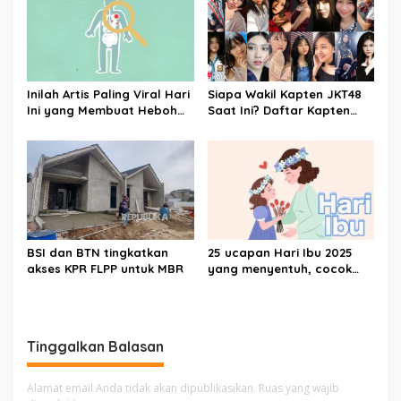
Inilah Artis Paling Viral Hari
Siapa Wakil Kapten JKT48
Ini yang Membuat Heboh
Saat Ini? Daftar Kapten
Dunia Hiburan dengan Aksi
dan Wakil Kapten JKT48
Tak Terduga dan Wajah
Sepanjang Masa
Baru yang Membuat
Netizen Penasaran
BSI dan BTN tingkatkan
25 ucapan Hari Ibu 2025
akses KPR FLPP untuk MBR
yang menyentuh, cocok
untuk caption media sosial
Tinggalkan Balasan
Alamat email Anda tidak akan dipublikasikan.
Ruas yang wajib