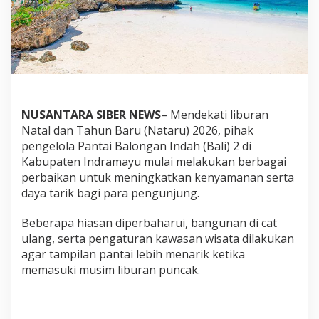
m
b
u
t
L
i
b
u
r
NUSANTARA SIBER NEWS
– Mendekati liburan
N
a
Natal dan Tahun Baru (Nataru) 2026, pihak
t
pengelola Pantai Balongan Indah (Bali) 2 di
a
Kabupaten Indramayu mulai melakukan berbagai
r
perbaikan untuk meningkatkan kenyamanan serta
u
daya tarik bagi para pengunjung.
d
e
n
Beberapa hiasan diperbaharui, bangunan di cat
g
ulang, serta pengaturan kawasan wisata dilakukan
a
agar tampilan pantai lebih menarik ketika
n
memasuki musim liburan puncak.
W
a
h
a