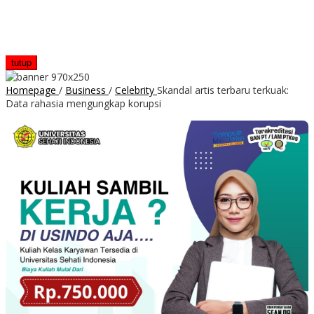
tutup
Homepage
/
Business
/
Celebrity
Skandal artis terbaru terkuak:
Data rahasia mengungkap korupsi