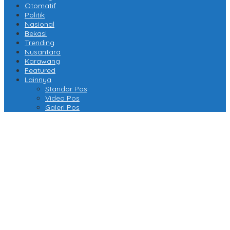
Otomatif
Politik
Nasional
Bekasi
Trending
Nusantara
Karawang
Featured
Lainnya
Standar Pos
Video Pos
Galeri Pos