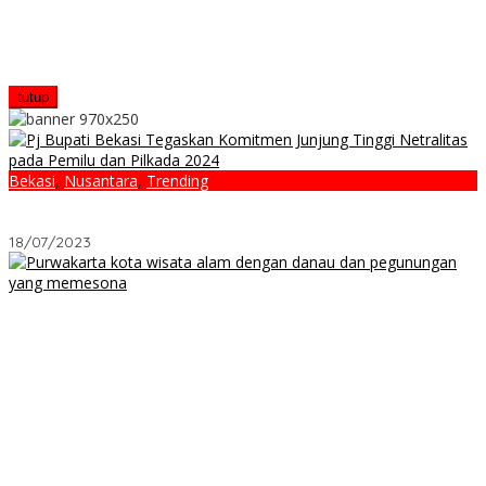
tutup
Bekasi
,
Nusantara
,
Trending
Pj Bupati Bekasi Tegaskan Komitmen Junjung Tinggi Netralitas
pada Pemilu dan Pilkada 2024
18/07/2023
Purwakarta Bukan Sekadar “Kota Santri”: Lima Fakta yang
Jarang Diketahui
Apa Saja Keunggulan dan Tantangan Hidup di Kota Bekasi Saat
Ini?
Jalan Pintas Investasi Properti Bekasi Tanpa Risiko High
Leverage