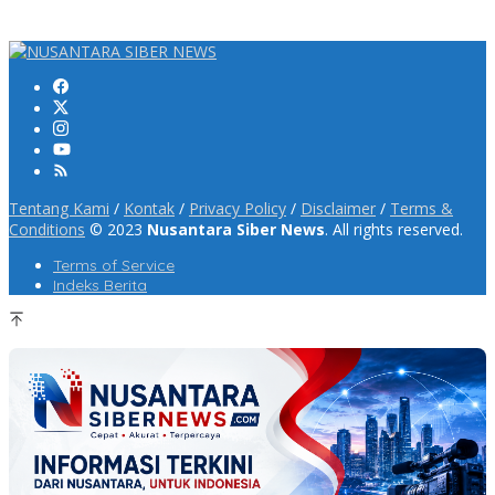
Tentang Kami
/
Kontak
/
Privacy Policy
/
Disclaimer
/
Terms &
Conditions
© 2023
Nusantara Siber News
. All rights reserved.
Terms of Service
Indeks Berita