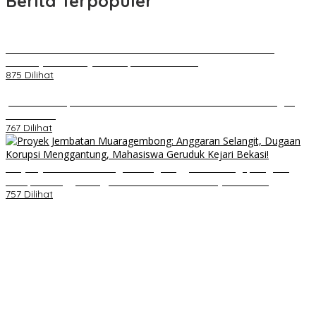
Berita Terpopuler
Kenal Pamit AKBP Edwar Zulkarnain Dan AKBP Fiki Novian
Ardiansyah Resmi Jabat Kapolres Karawang
875 Dilihat
Jumat Berkah, Relawan Reaksi Kembali Tebar Kebaikan dengan
Nasi Kotak
767 Dilihat
Proyek Jembatan Muaragembong: Anggaran Selangit, Dugaan
Korupsi Menggantung, Mahasiswa Geruduk Kejari Bekasi!
757 Dilihat