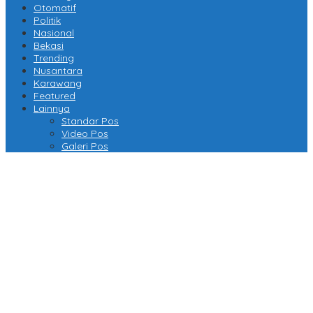
Otomatif
Politik
Nasional
Bekasi
Trending
Nusantara
Karawang
Featured
Lainnya
Standar Pos
Video Pos
Galeri Pos