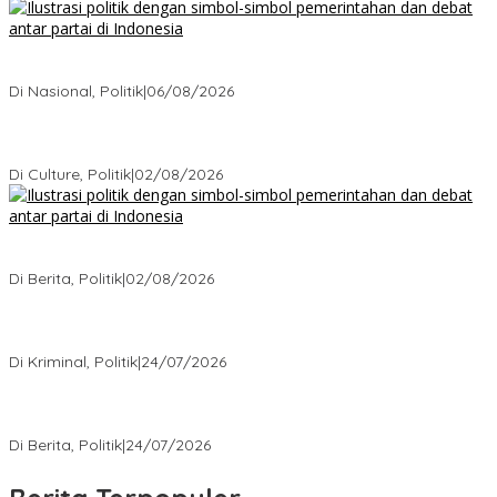
Bagaimana Politik Lokal Mengubah Nasib 1 Desa Lewat
Keputusan yang Tak Terduga
Di Nasional, Politik
|
06/08/2026
Cikarang Bukan Sekadar Kota Satelit: Fakta Mengejutkan di Balik
Ibu Kota Industri Jawa…
Di Culture, Politik
|
02/08/2026
Ketika Politik Bikin Pusing, Ini yang Bikin Damai di Kelas
Menengah
Di Berita, Politik
|
02/08/2026
Kisah Mengejutkan dari Kasus Korupsi Terbaru yang Menampar
Kita Semua
Di Kriminal, Politik
|
24/07/2026
5 Polemik Pemerintah Terbaru yang Bikin Masyarakat Naik Turun
Emosi
Di Berita, Politik
|
24/07/2026