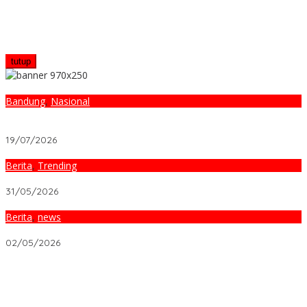
tutup
Bandung
,
Nasional
Case Study Viral: Pola Berita Heboh Terbaru yang Bisa
Diteladani
19/07/2026
Berita
,
Trending
Kamu Gak Percaya! 10 Fakta Heboh di Berita Heboh Terbaru
31/05/2026
Berita
,
news
Berita Heboh Terbaru: 5 Data Bocor yang Guncang Negara!
02/05/2026
Ketika Warisan Meninggalkan Sengketa? Begini Hukum di
Indonesia Menyelesaikannya