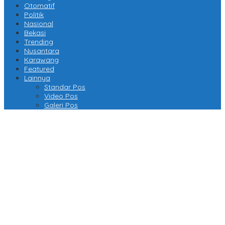
Otomatif
Politik
Nasional
Bekasi
Trending
Nusantara
Karawang
Featured
Lainnya
Standar Pos
Video Pos
Galeri Pos