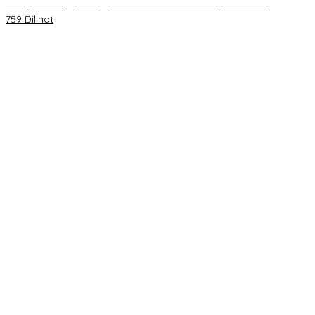
Korupsi Menggantung, Mahasiswa Geruduk Kejari Bekasi!
759 Dilihat