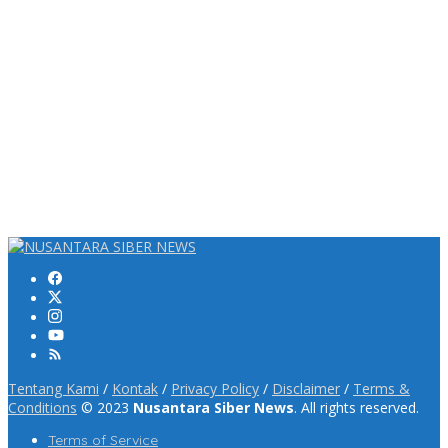
Tentang Kami
/
Kontak
/
Privacy Policy
/
Disclaimer
/
Terms &
Conditions
© 2023
Nusantara Siber News
. All rights reserved.
Terms of Service