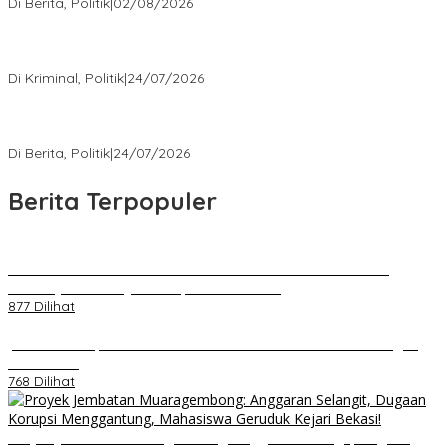
Di Berita, Politik
|
02/08/2026
Kisah Mengejutkan dari Kasus Korupsi Terbaru yang Menampar
Kita Semua
Di Kriminal, Politik
|
24/07/2026
5 Polemik Pemerintah Terbaru yang Bikin Masyarakat Naik Turun
Emosi
Di Berita, Politik
|
24/07/2026
Berita Terpopuler
Kenal Pamit AKBP Edwar Zulkarnain Dan AKBP Fiki Novian
Ardiansyah Resmi Jabat Kapolres Karawang
877 Dilihat
Jumat Berkah, Relawan Reaksi Kembali Tebar Kebaikan dengan
Nasi Kotak
768 Dilihat
Proyek Jembatan Muaragembong: Anggaran Selangit, Dugaan