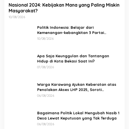
Nasional 2024: Kebijakan Mana yang Paling Miskin
Masyarakat?
10/08/2026
Politik Indonesia: Belajar dari
Kemenangan-kebangkitan 3 Partai
Minoritas
10/08/2026
Apa Saja Keunggulan dan Tantangan
Hidup di Kota Bekasi Saat Ini?
07/08/2026
Warga Karawang Ajukan Keberatan atas
Penolakan Akses LHP 2025, Soroti
Keterbukaan Informasi Publik
06/08/2026
Bagaimana Politik Lokal Mengubah Nasib 1
Desa Lewat Keputusan yang Tak Terduga
06/08/2026