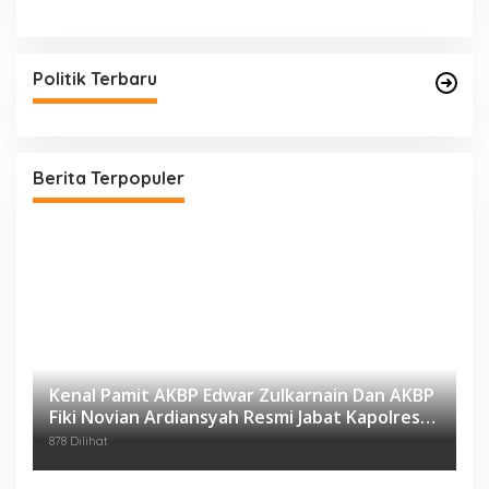
Politik Terbaru
Berita Terpopuler
Kenal Pamit AKBP Edwar Zulkarnain Dan AKBP
Fiki Novian Ardiansyah Resmi Jabat Kapolres
Karawang
878 Dilihat