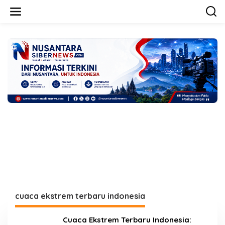
L
e
w
a
t
i
k
e
k
o
n
t
e
n
cuaca ekstrem terbaru indonesia
Cuaca Ekstrem Terbaru Indonesia: