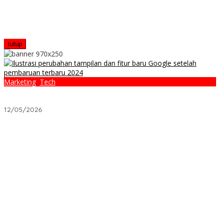
tutup
Marketing
,
Tech
Update Google Terbaru: 7 Fakta Mengejutkan yang
Mengguncang Industri SEO
12/05/2026
Jalan Pintas Investasi Properti Bekasi Tanpa Risiko High
Leverage
Apa yang Tidak Pernah Dijelaskan Soal Karawang?
Warga Karawang Ajukan Keberatan atas Penolakan Akses LHP
2025, Soroti Keterbukaan Informasi Publik
Mengapa Pemerintah Kini Berubah: Kisah RT yang Membuat
Warga Berdaya