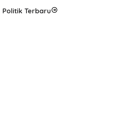
Bagaimana Politik Lokal Mengubah Nasib 1 Desa Lewat
Keputusan yang Tak Terduga
Di Nasional, Politik
|
06/08/2026