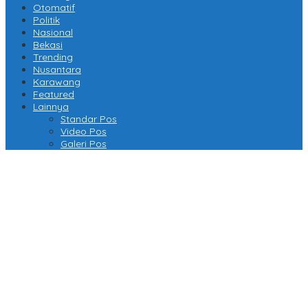
Otomatif
Politik
Nasional
Bekasi
Trending
Nusantara
Karawang
Featured
Lainnya
Standar Pos
Video Pos
Galeri Pos