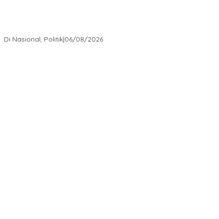
Cikarang Bukan Sekadar Kota Satelit: Fakta Mengejutkan di Balik
Ibu Kota Industri Jawa…
Di Culture, Politik
|
02/08/2026