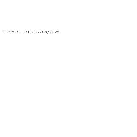
Kisah Mengejutkan dari Kasus Korupsi Terbaru yang Menampar
Kita Semua
Di Kriminal, Politik
|
24/07/2026