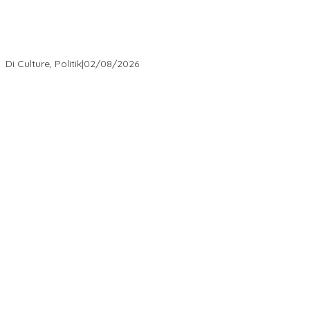
Ketika Politik Bikin Pusing, Ini yang Bikin Damai di Kelas
Menengah
Di Berita, Politik
|
02/08/2026