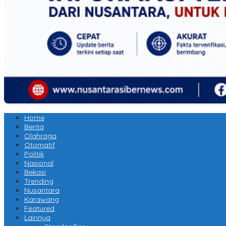
Home
Berita
Olahraga
Otomatif
Politik
Nasional
Bekasi
Trending
Nusantara
Karawang
Featured
Lainnya