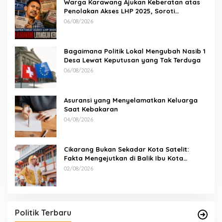
Warga Karawang Ajukan Keberatan atas
Penolakan Akses LHP 2025, Soroti
Keterbukaan Informasi Publik
06/08/2026
Bagaimana Politik Lokal Mengubah Nasib 1
Desa Lewat Keputusan yang Tak Terduga
06/08/2026
Asuransi yang Menyelamatkan Keluarga
Saat Kebakaran
04/08/2026
Cikarang Bukan Sekadar Kota Satelit:
Fakta Mengejutkan di Balik Ibu Kota
Industri Jawa…
02/08/2026
Politik Terbaru