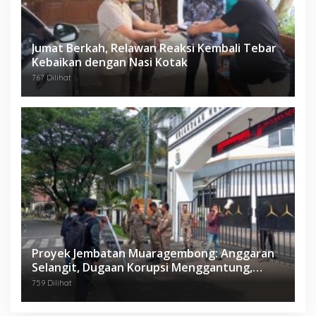
Jumat Berkah, Relawan Reaksi Kembali Tebar
Kebaikan dengan Nasi Kotak
767 Dilihat
Proyek Jembatan Muaragembong: Anggaran
Selangit, Dugaan Korupsi Menggantung,
Mahasiswa Geruduk Kejari Bekasi!
759 Dilihat