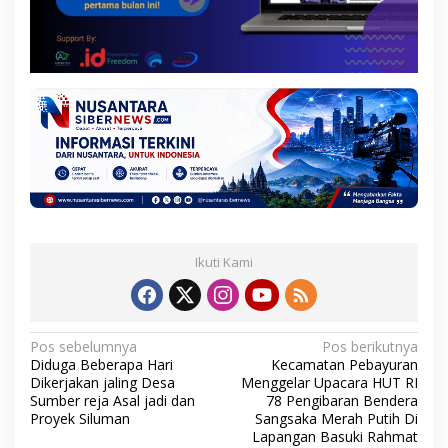
Ikuti Kami
N
Pos sebelumnya
Pos berikutnya
Diduga Beberapa Hari
Kecamatan Pebayuran
a
Dikerjakan jaling Desa
Menggelar Upacara HUT RI
v
Sumber reja Asal jadi dan
78 Pengibaran Bendera
Proyek Siluman
Sangsaka Merah Putih Di
i
Lapangan Basuki Rahmat