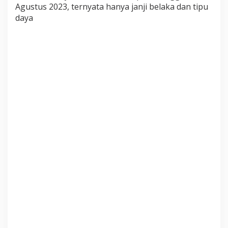
i
Agustus 2023, ternyata hanya janji belaka dan tipu
L
daya
a
p
o
r
k
a
n