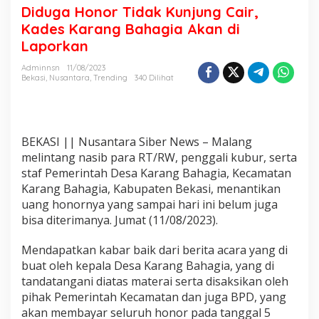
r
Diduga Honor Tidak Kunjung Cair,
,
Kades Karang Bahagia Akan di
K
a
Laporkan
d
e
Adminnsn
11/08/2023
s
Bekasi
,
Nusantara
,
Trending
340 Dilihat
K
a
r
a
BEKASI || Nusantara Siber News – Malang
n
g
melintang nasib para RT/RW, penggali kubur, serta
B
staf Pemerintah Desa Karang Bahagia, Kecamatan
a
Karang Bahagia, Kabupaten Bekasi, menantikan
h
uang honornya yang sampai hari ini belum juga
a
bisa diterimanya. Jumat (11/08/2023).
g
i
a
Mendapatkan kabar baik dari berita acara yang di
A
buat oleh kepala Desa Karang Bahagia, yang di
k
tandatangani diatas materai serta disaksikan oleh
a
pihak Pemerintah Kecamatan dan juga BPD, yang
n
d
akan membayar seluruh honor pada tanggal 5