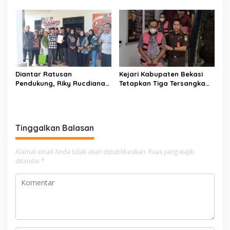
Solehhudin, S.E. Resmi
& Transportasi
Daftar Bakal Calon Kepala
Desa Karang Haur
Diantar Ratusan
Kejari Kabupaten Bekasi
Pendukung, Riky Rucdiana
Tetapkan Tiga Tersangka
Sudrajat Resmi Daftar
Kasus Dugaan Korupsi
sebagai Bakal Calon
Pemasangan Sambungan
Kepala Desa Lenggahjaya
PDAM Tirta Bhagasasi
Tinggalkan Balasan
Alamat email Anda tidak akan dipublikasikan.
Ruas yang wajib
ditandai
*