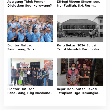
Apa yang Tidak Pernah
Diiringi Ribuan Simpatisan,
Dijelaskan Soal Karawang?
Nur Fadilah, S.H. Resmi
Daftar sebagai Bakal
Calon Kepala Desa
Sumbersari
Diantar Ratusan
Kota Bekasi 2024: Solusi
Pendukung, Soleh
Tepat Masalah Perumahan
Solehhudin, S.E. Resmi
& Transportasi
Daftar Bakal Calon Kepala
Desa Karang Haur
Diantar Ratusan
Kejari Kabupaten Bekasi
Pendukung, Riky Rucdiana
Tetapkan Tiga Tersangka
Sudrajat Resmi Daftar
Kasus Dugaan Korupsi
sebagai Bakal Calon
Pemasangan Sambungan
Kepala Desa Lenggahjaya
PDAM Tirta Bhagasasi