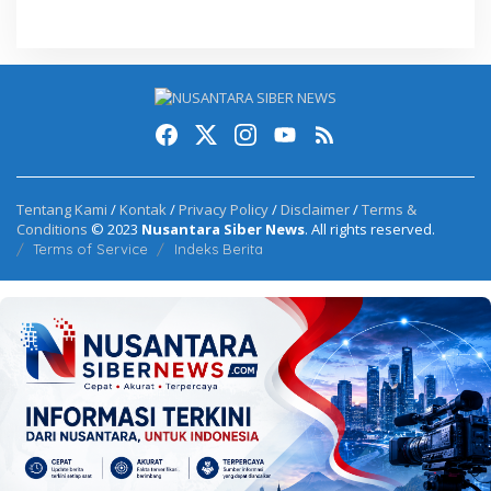
Tentang Kami
/
Kontak
/
Privacy Policy
/
Disclaimer
/
Terms &
Conditions
© 2023
Nusantara Siber News
. All rights reserved.
Terms of Service
Indeks Berita