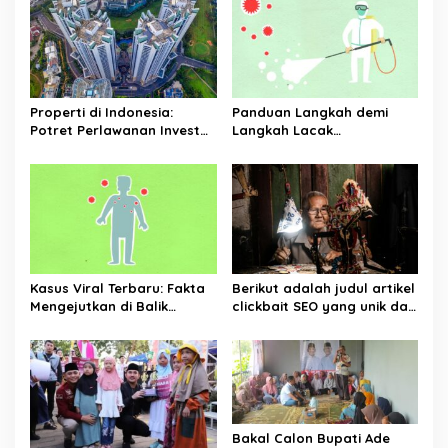
Properti di Indonesia:
Panduan Langkah demi
Potret Perlawanan Investor
Langkah Lacak
Asing vs Regulasi Baru
Penangkapan Terbaru Hari
Ini dengan Akurat
Kasus Viral Terbaru: Fakta
Berikut adalah judul artikel
Mengejutkan di Balik
clickbait SEO yang unik dan
Skandal yang Bikin Heboh
menarik tentang kabar
UMKM Indonesia terbaru:
UMKM Indonesia Mengalami
Peningkatan yang
Mengagumkan Tahun Ini
Berkat Strategi Baru Ini
Bakal Calon Bupati Ade