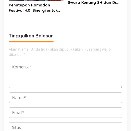
Swara Kunang SH dan Dr.
Penutupan Ramadan
Asep Surya Atmaja
Festival 4.0: Sinergi untuk
Mengunjungi Kediaman
UMKM, Budaya, dan
Tokoh Masyarakat
Layanan Publik
Pebayuran H. Sardi S.Sos
Tinggalkan Balasan
Alamat email Anda tidak akan dipublikasikan.
Ruas yang wajib
ditandai
*