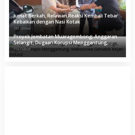
Jumat Berkah, Relawan Reaksi Kembali Tebar
Kebaikan dengan Nasi Kotak
765 Dilihat
Proyek Jembatan Muaragembong: Anggaran
Selangit, Dugaan Korupsi Menggantung,
Mahasiswa Geruduk Kejari Bekasi!
756 Dilihat