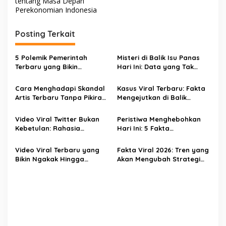
i
tentang Masa Depan
Perekonomian Indonesia
g
a
Posting Terkait
s
i
5 Polemik Pemerintah
Misteri di Balik Isu Panas
p
Terbaru yang Bikin
Hari Ini: Data yang Tak
Masyarakat Naik Turun
Pernah Diungkap
o
Emosi
Cara Menghadapi Skandal
Kasus Viral Terbaru: Fakta
s
Artis Terbaru Tanpa Pikiran
Mengejutkan di Balik
Kacau
Skandal yang Bikin Heboh
Video Viral Twitter Bukan
Peristiwa Menghebohkan
Kebetulan: Rahasia
Hari Ini: 5 Fakta
Algoritma yang Jarang
Mengejutkan yang Harus
Diketahui
Kamu Tahu
Video Viral Terbaru yang
Fakta Viral 2026: Tren yang
Bikin Ngakak Hingga
Akan Mengubah Strategi
Mengejutkan di 2024
Bisnis dan Hidup