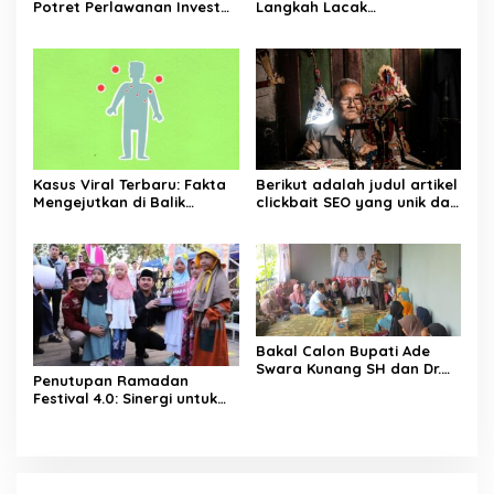
Potret Perlawanan Investor
Langkah Lacak
Asing vs Regulasi Baru
Penangkapan Terbaru Hari
Ini dengan Akurat
Kasus Viral Terbaru: Fakta
Berikut adalah judul artikel
Mengejutkan di Balik
clickbait SEO yang unik dan
Skandal yang Bikin Heboh
menarik tentang kabar
UMKM Indonesia terbaru:
UMKM Indonesia Mengalami
Peningkatan yang
Mengagumkan Tahun Ini
Berkat Strategi Baru Ini
Bakal Calon Bupati Ade
Swara Kunang SH dan Dr.
Penutupan Ramadan
Asep Surya Atmaja
Festival 4.0: Sinergi untuk
Mengunjungi Kediaman
UMKM, Budaya, dan
Tokoh Masyarakat
Layanan Publik
Pebayuran H. Sardi S.Sos