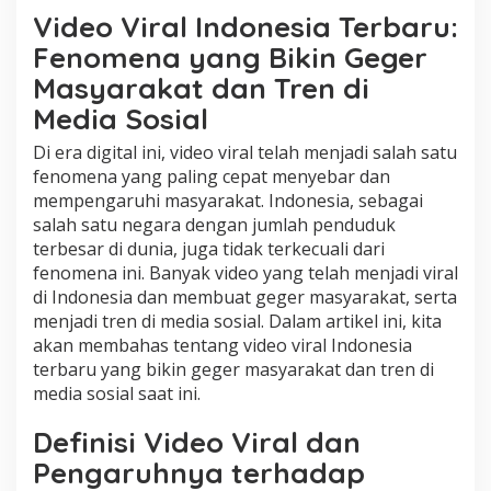
a
Video Viral Indonesia Terbaru:
n
T
Fenomena yang Bikin Geger
r
Masyarakat dan Tren di
e
n
Media Sosial
d
i
Di era digital ini, video viral telah menjadi salah satu
M
fenomena yang paling cepat menyebar dan
e
mempengaruhi masyarakat. Indonesia, sebagai
d
i
salah satu negara dengan jumlah penduduk
a
terbesar di dunia, juga tidak terkecuali dari
S
fenomena ini. Banyak video yang telah menjadi viral
o
di Indonesia dan membuat geger masyarakat, serta
s
i
menjadi tren di media sosial. Dalam artikel ini, kita
a
akan membahas tentang video viral Indonesia
l
terbaru yang bikin geger masyarakat dan tren di
S
media sosial saat ini.
a
a
Definisi Video Viral dan
t
I
Pengaruhnya terhadap
n