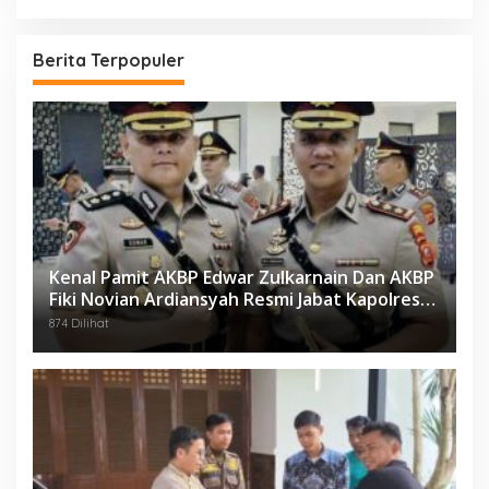
Berita Terpopuler
Kenal Pamit AKBP Edwar Zulkarnain Dan AKBP
Fiki Novian Ardiansyah Resmi Jabat Kapolres
Karawang
874 Dilihat