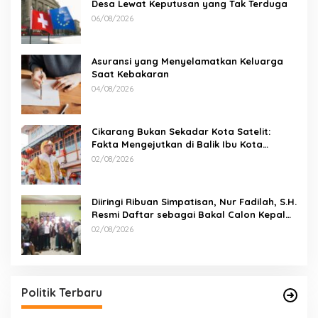
Desa Lewat Keputusan yang Tak Terduga
06/08/2026
Asuransi yang Menyelamatkan Keluarga
Saat Kebakaran
04/08/2026
Cikarang Bukan Sekadar Kota Satelit:
Fakta Mengejutkan di Balik Ibu Kota
Industri Jawa…
02/08/2026
Diiringi Ribuan Simpatisan, Nur Fadilah, S.H.
Resmi Daftar sebagai Bakal Calon Kepala
Desa Sumbersari
02/08/2026
Politik Terbaru