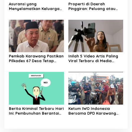
Asuransi yang
Properti di Daerah
Menyelamatkan Keluarga
Pinggiran: Peluang atau
Saat Kebakaran
Jebakan untuk Investor?
Pemkab Karawang Pastikan
Inilah 5 Video Artis Paling
Pilkades 67 Desa Tetap
Viral Terbaru di Media
Jalan November 2026
Sosial yang Membuat
Heboh Penggemar
Berita Kriminal Terbaru Hari
Ketum IWO Indonesia
Ini: Pembunuhan Berantai
Bersama DPD Karawang
Mengerikan yang
Bagikan Ratusan Takjil
Menggemparkan Dunia