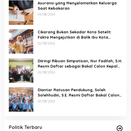
Asuransi yang Menyelamatkan Keluarga
Saat Kebakaran
04/08/2026
Cikarang Bukan Sekadar Kota Satelit:
Fakta Mengejutkan di Balik Ibu Kota
Industri Jawa…
02/08/2026
Diiringi Ribuan Simpatisan, Nur Fadilah, S.H.
Resmi Daftar sebagai Bakal Calon Kepala
Desa Sumbersari
02/08/2026
Diantar Ratusan Pendukung, Soleh
Solehhudin, S.E. Resmi Daftar Bakal Calon
Kepala Desa Karang Haur
02/08/2026
Politik Terbaru