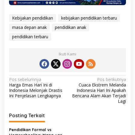
Kebijakan pendidikan
kebijakan pendidikan terbaru
masa depan anak
pendidikan anak
pendidikan terbaru
Ikuti Kami
N
Pos sebelumnya
Pos berikutnya
Harga Emas Hari Ini di
Cuaca Ekstrem Melanda
a
Indonesia Melonjak Drastis
Indonesia Hari Ini Apakah
v
Ini Penjelasan Lengkapnya
Bencana Alam Akan Terjadi
Lagi
i
g
Posting Terkait
a
s
Pendidikan Formal vs