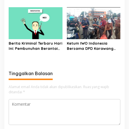
Jalan November 2026
Sosial yang Membuat
Heboh Penggemar
Berita Kriminal Terbaru Hari
Ketum IWO Indonesia
Ini: Pembunuhan Berantai
Bersama DPD Karawang
Mengerikan yang
Bagikan Ratusan Takjil
Menggemparkan Dunia
Tinggalkan Balasan
Alamat email Anda tidak akan dipublikasikan.
Ruas yang wajib
ditandai
*