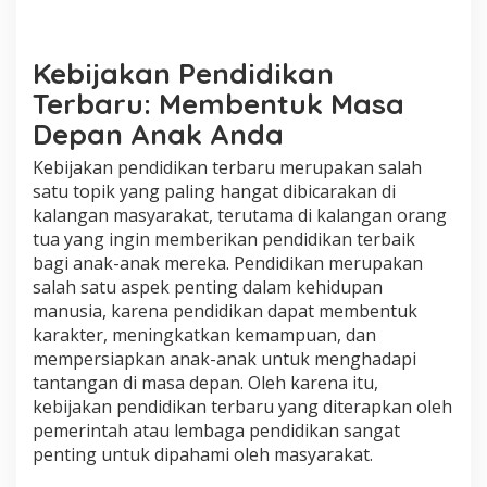
n
a
k
A
Kebijakan Pendidikan
n
Terbaru: Membentuk Masa
d
a
Depan Anak Anda
S
e
Kebijakan pendidikan terbaru merupakan salah
l
satu topik yang paling hangat dibicarakan di
a
kalangan masyarakat, terutama di kalangan orang
m
tua yang ingin memberikan pendidikan terbaik
a
n
bagi anak-anak mereka. Pendidikan merupakan
y
salah satu aspek penting dalam kehidupan
a
manusia, karena pendidikan dapat membentuk
karakter, meningkatkan kemampuan, dan
mempersiapkan anak-anak untuk menghadapi
tantangan di masa depan. Oleh karena itu,
kebijakan pendidikan terbaru yang diterapkan oleh
pemerintah atau lembaga pendidikan sangat
penting untuk dipahami oleh masyarakat.