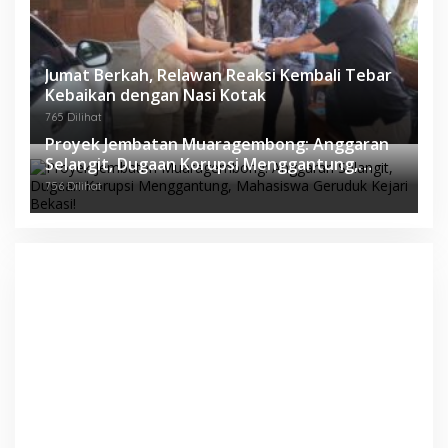
Jumat Berkah, Relawan Reaksi Kembali Tebar
Kebaikan dengan Nasi Kotak
765 Dilihat
Proyek Jembatan Muaragembong: Anggaran
Selangit, Dugaan Korupsi Menggantung,
Mahasiswa Geruduk Kejari Bekasi!
756 Dilihat