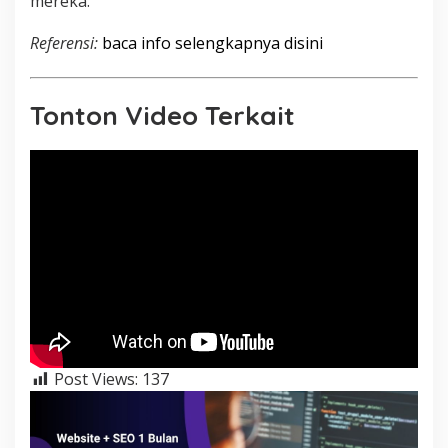
mereka.
Referensi:
baca info selengkapnya disini
Tonton Video Terkait
Post Views:
137